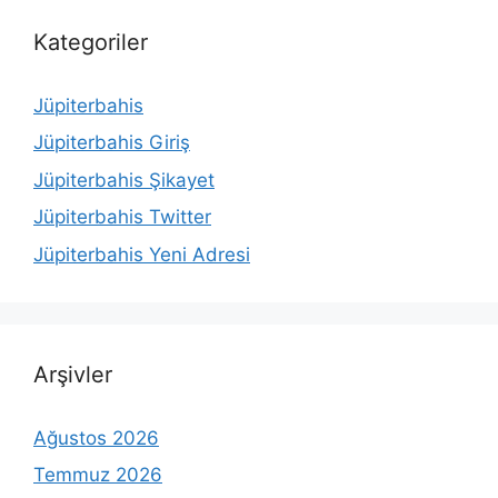
Kategoriler
Jüpiterbahis
Jüpiterbahis Giriş
Jüpiterbahis Şikayet
Jüpiterbahis Twitter
Jüpiterbahis Yeni Adresi
Arşivler
Ağustos 2026
Temmuz 2026