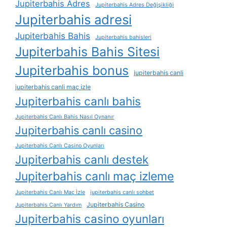
Jupiterbahis Adres
Jupiterbahis Adres Değişikliği
Jupiterbahis adresi
Jupiterbahis Bahis
Jupiterbahis bahisleri
Jupiterbahis Bahis Sitesi
Jupiterbahis bonus
jupiterbahis canli
jupiterbahis canli maç izle
Jupiterbahis canlı bahis
Jupiterbahis Canlı Bahis Nasıl Oynanır
Jupiterbahis canlı casino
Jupiterbahis Canlı Casino Oyunları
Jupiterbahis canlı destek
Jupiterbahis canlı maç izleme
Jupiterbahis Canlı Maç İzle
jupiterbahis canlı sohbet
Jupiterbahis Casino
Jupiterbahis Canlı Yardım
Jupiterbahis casino oyunları