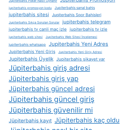
Jupiterbahis Poker Nasıl Oynanır
Jupiterbahis sanal bahis
jupiterbahis promosyon kodu
jupiterbahis sitesi
Jupiterbahis Spor Bahisleri
jupiterbahis telegram
Jupiterbahis Sıkça Sorulan Sorular
jupiterbahis tv canli maç izle
jupiterbahis tv izle
jupiterbahis web sitesi
Jupiterbahis Web Sitesi İncelemesi
Jupiterbahis Yeni Adres
jupiterbahis whatsapp
Jupiterbahis Yeni Giriş
Jupiterbahis Yeni Giriş Adresi
Jupiterbahis Üyelik
Jupiterbahis şikayet var
Jüpiterbahis giriş adresi
Jüpiterbahis giriş yap
Jüpiterbahis güncel adresi
Jüpiterbahis güncel giriş
Jüpiterbahis güvenilir mi
Jüpiterbahis kaç oldu
Jüpiterbahis kayıt