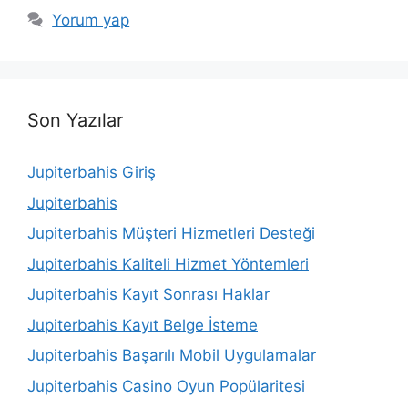
Yorum yap
Son Yazılar
Jupiterbahis Giriş
Jupiterbahis
Jupiterbahis Müşteri Hizmetleri Desteği
Jupiterbahis Kaliteli Hizmet Yöntemleri
Jupiterbahis Kayıt Sonrası Haklar
Jupiterbahis Kayıt Belge İsteme
Jupiterbahis Başarılı Mobil Uygulamalar
Jupiterbahis Casino Oyun Popülaritesi