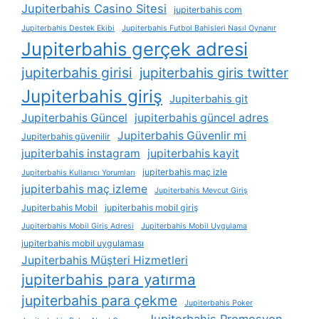
Jupiterbahis Casino Sitesi
jupiterbahis com
Jupiterbahis Destek Ekibi
Jupiterbahis Futbol Bahisleri Nasıl Oynanır
Jupiterbahis gerçek adresi
jupiterbahis girisi
jupiterbahis giris twitter
Jupiterbahis giriş
Jupiterbahis git
Jupiterbahis Güncel
jupiterbahis güncel adres
Jupiterbahis Güvenlir mi
Jupiterbahis güvenilir
jupiterbahis instagram
jupiterbahis kayit
jupiterbahis maç izle
Jupiterbahis Kullanıcı Yorumları
jupiterbahis maç izleme
Jupiterbahis Mevcut Giriş
Jupiterbahis Mobil
jupiterbahis mobil giriş
Jupiterbahis Mobil Giriş Adresi
Jupiterbahis Mobil Uygulama
jupiterbahis mobil uygulaması
Jupiterbahis Müşteri Hizmetleri
jupiterbahis para yatırma
jupiterbahis para çekme
Jupiterbahis Poker
Jupiterbahis Promosyon