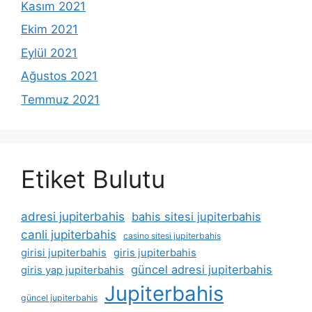
Kasım 2021
Ekim 2021
Eylül 2021
Ağustos 2021
Temmuz 2021
Etiket Bulutu
adresi jupiterbahis
bahis sitesi jupiterbahis
canli jupiterbahis
casino sitesi jupiterbahis
girisi jupiterbahis
giris jupiterbahis
güncel adresi jupiterbahis
giris yap jupiterbahis
Jupiterbahis
güncel jupiterbahis