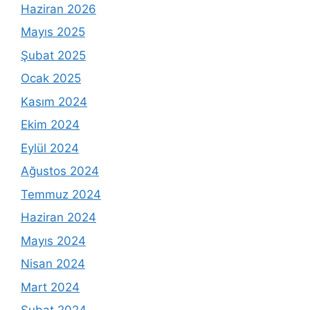
Haziran 2026
Mayıs 2025
Şubat 2025
Ocak 2025
Kasım 2024
Ekim 2024
Eylül 2024
Ağustos 2024
Temmuz 2024
Haziran 2024
Mayıs 2024
Nisan 2024
Mart 2024