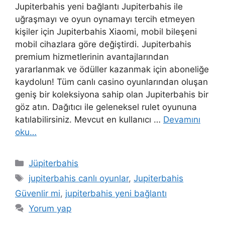
Jupiterbahis yeni bağlantı Jupiterbahis ile
uğraşmayı ve oyun oynamayı tercih etmeyen
kişiler için Jupiterbahis Xiaomi, mobil bileşeni
mobil cihazlara göre değiştirdi. Jupiterbahis
premium hizmetlerinin avantajlarından
yararlanmak ve ödüller kazanmak için aboneliğe
kaydolun! Tüm canlı casino oyunlarından oluşan
geniş bir koleksiyona sahip olan Jupiterbahis bir
göz atın. Dağıtıcı ile geleneksel rulet oyununa
katılabilirsiniz. Mevcut en kullanıcı …
Devamını
oku…
Kategoriler
Jüpiterbahis
Etiketler
jupiterbahis canlı oyunlar
,
Jupiterbahis
Güvenlir mi
,
jupiterbahis yeni bağlantı
Yorum yap