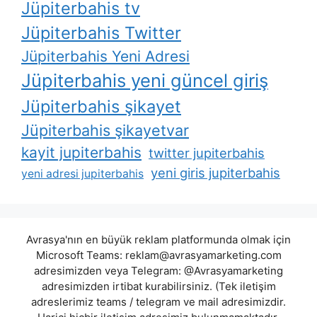
Jüpiterbahis tv
Jüpiterbahis Twitter
Jüpiterbahis Yeni Adresi
Jüpiterbahis yeni güncel giriş
Jüpiterbahis şikayet
Jüpiterbahis şikayetvar
kayit jupiterbahis
twitter jupiterbahis
yeni giris jupiterbahis
yeni adresi jupiterbahis
Avrasya'nın en büyük reklam platformunda olmak için
Microsoft Teams:
reklam@avrasyamarketing.com
adresimizden veya Telegram: @Avrasyamarketing
adresimizden irtibat kurabilirsiniz. (Tek iletişim
adreslerimiz teams / telegram ve mail adresimizdir.