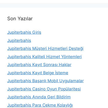
Son Yazılar
Jupiterbahis Giriş
Jupiterbahis
Jupiterbahis Müşteri Hizmetleri Desteği
Jupiterbahis Kaliteli Hizmet Yöntemleri
Jupiterbahis Kayıt Sonrası Haklar
Jupiterbahis Kayıt Belge İsteme
Jupiterbahis Başarılı Mobil Uygulamalar
Jupiterbahis Casino Oyun Popülaritesi
Jupiterbahis Anında Geri Bildirim
Jupiterbahis Para Çekme Kolaylığı