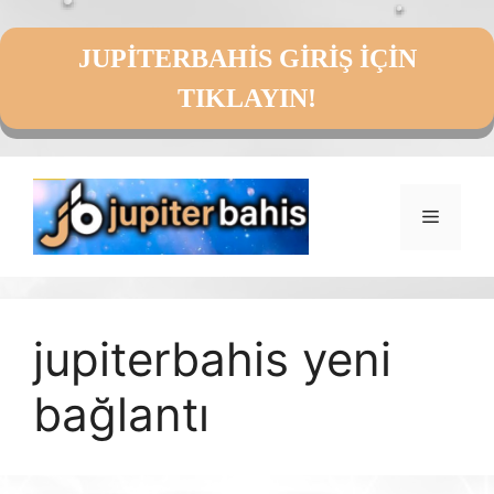
JUPİTERBAHİS GİRİŞ İÇİN
TIKLAYIN!
İçeriğe
atla
Menü
jupiterbahis yeni
bağlantı