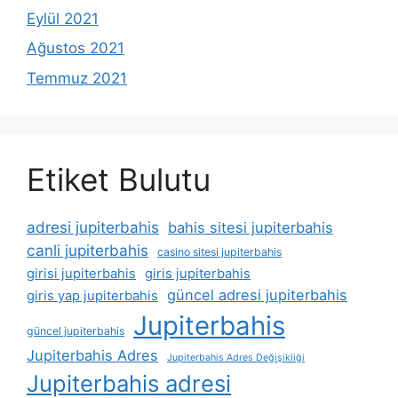
Eylül 2021
Ağustos 2021
Temmuz 2021
Etiket Bulutu
adresi jupiterbahis
bahis sitesi jupiterbahis
canli jupiterbahis
casino sitesi jupiterbahis
girisi jupiterbahis
giris jupiterbahis
güncel adresi jupiterbahis
giris yap jupiterbahis
Jupiterbahis
güncel jupiterbahis
Jupiterbahis Adres
Jupiterbahis Adres Değişikliği
Jupiterbahis adresi