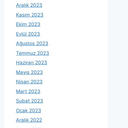
Aralık 2023
Kasım 2023
Ekim 2023
Eylül 2023
Ağustos 2023
Temmuz 2023
Haziran 2023
Mayıs 2023
Nisan 2023
Mart 2023
Şubat 2023
Ocak 2023
Aralık 2022