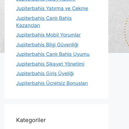
Jupiterbahis Yatırma ve Çekme
Jupiterbahis Canlı Bahis
Kazançları
Jupiterbahis Mobil Yorumlar
Jupiterbahis Bilgi Güvenliği
Jupiterbahis Canlı Bahis Uyumu
Jupiterbahis Şikayet Yönetimi
Jupiterbahis Giriş Üyeliği
Jupiterbahis Ücretsiz Bonusları
Kategoriler