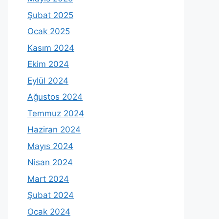
Şubat 2025
Ocak 2025
Kasım 2024
Ekim 2024
Eylül 2024
Ağustos 2024
Temmuz 2024
Haziran 2024
Mayıs 2024
Nisan 2024
Mart 2024
Şubat 2024
Ocak 2024