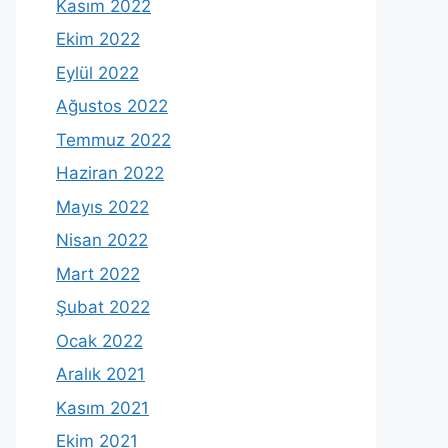
Kasım 2022
Ekim 2022
Eylül 2022
Ağustos 2022
Temmuz 2022
Haziran 2022
Mayıs 2022
Nisan 2022
Mart 2022
Şubat 2022
Ocak 2022
Aralık 2021
Kasım 2021
Ekim 2021