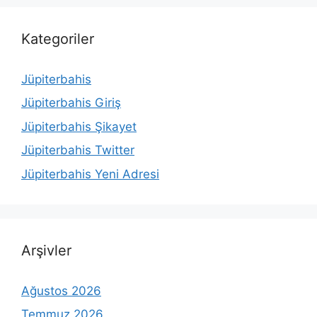
Kategoriler
Jüpiterbahis
Jüpiterbahis Giriş
Jüpiterbahis Şikayet
Jüpiterbahis Twitter
Jüpiterbahis Yeni Adresi
Arşivler
Ağustos 2026
Temmuz 2026