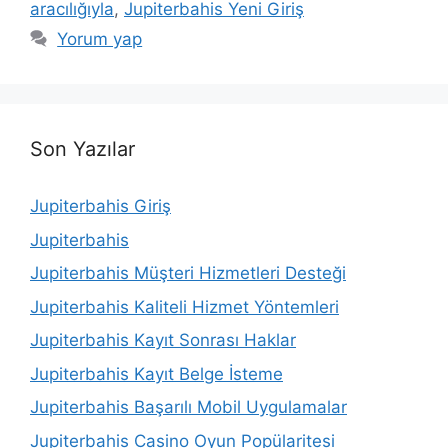
aracılığıyla
,
Jupiterbahis Yeni Giriş
Yorum yap
Son Yazılar
Jupiterbahis Giriş
Jupiterbahis
Jupiterbahis Müşteri Hizmetleri Desteği
Jupiterbahis Kaliteli Hizmet Yöntemleri
Jupiterbahis Kayıt Sonrası Haklar
Jupiterbahis Kayıt Belge İsteme
Jupiterbahis Başarılı Mobil Uygulamalar
Jupiterbahis Casino Oyun Popülaritesi