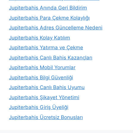
Jupiterbahis Anında Geri Bildirim
Jupiterbahis Para Çekme Kolaylığı
Jupiterbahis Adres Güncelleme Nedeni
Jupiterbahis Kolay Katılım
Jupiterbahis Yatırma ve Çekme
Jupiterbahis Canlı Bahis Kazançları
Jupiterbahis Mobil Yorumlar
Jupiterbahis Bilgi Güvenliği
Jupiterbahis Canlı Bahis Uyumu
Jupiterbahis Şikayet Yönetimi
Jupiterbahis Giriş Üyeliği
Jupiterbahis Ücretsiz Bonusları