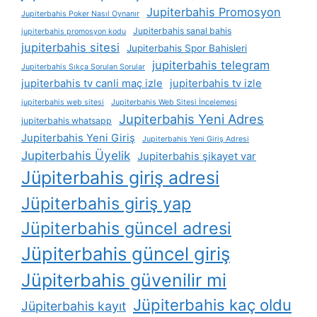
Jupiterbahis Promosyon
Jupiterbahis Poker Nasıl Oynanır
Jupiterbahis sanal bahis
jupiterbahis promosyon kodu
jupiterbahis sitesi
Jupiterbahis Spor Bahisleri
jupiterbahis telegram
Jupiterbahis Sıkça Sorulan Sorular
jupiterbahis tv canli maç izle
jupiterbahis tv izle
jupiterbahis web sitesi
Jupiterbahis Web Sitesi İncelemesi
Jupiterbahis Yeni Adres
jupiterbahis whatsapp
Jupiterbahis Yeni Giriş
Jupiterbahis Yeni Giriş Adresi
Jupiterbahis Üyelik
Jupiterbahis şikayet var
Jüpiterbahis giriş adresi
Jüpiterbahis giriş yap
Jüpiterbahis güncel adresi
Jüpiterbahis güncel giriş
Jüpiterbahis güvenilir mi
Jüpiterbahis kaç oldu
Jüpiterbahis kayıt