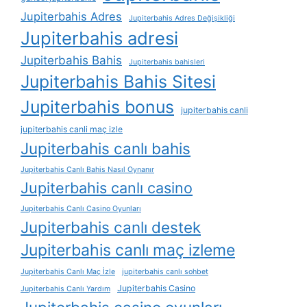
Jupiterbahis Adres
Jupiterbahis Adres Değişikliği
Jupiterbahis adresi
Jupiterbahis Bahis
Jupiterbahis bahisleri
Jupiterbahis Bahis Sitesi
Jupiterbahis bonus
jupiterbahis canli
jupiterbahis canli maç izle
Jupiterbahis canlı bahis
Jupiterbahis Canlı Bahis Nasıl Oynanır
Jupiterbahis canlı casino
Jupiterbahis Canlı Casino Oyunları
Jupiterbahis canlı destek
Jupiterbahis canlı maç izleme
Jupiterbahis Canlı Maç İzle
jupiterbahis canlı sohbet
Jupiterbahis Casino
Jupiterbahis Canlı Yardım