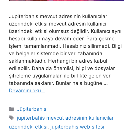
Jupiterbahis mevcut adresinin kullanıcılar
üzerindeki etkisi mevcut adresin kullanıcı
üzerindeki etkisi olumsuz değildir. Kullanıcı aynı
hesabı kullanmaya devam eder. Para çekme
işlemi tamamlanmadı. Hesabınız silinmedi. Bilgi
ve belgeler sistemde bir veri tabanında
saklanmaktadır. Herhangi bir adres kabul
edilebilir. Daha da önemlisi, bilgi ve dosyalar
şifreleme uygulamaları ile birlikte gelen veri
tabanında saklanır. Bunlar hala bugüne …
Devamını oku…
Kategoriler
Jüpiterbahis
Etiketler
jupiterbahis mevcut adresinin kullanıcılar
üzerindeki etkisi
,
jupiterbahis web sitesi