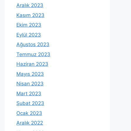
Aralık 2023
Kasım 2023
Ekim 2023
Eylül 2023
Ağustos 2023
Temmuz 2023
Haziran 2023
Mayıs 2023
Nisan 2023
Mart 2023
Şubat 2023
Ocak 2023
Aralık 2022