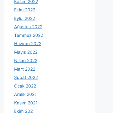
Kasım 2022
Ekim 2022
Eylül 2022
Ağustos 2022
Temmuz 2022
Haziran 2022
Mayıs 2022
Nisan 2022
Mart 2022
Şubat 2022
Ocak 2022
Aralık 2021
Kasım 2021
Ekim 2021