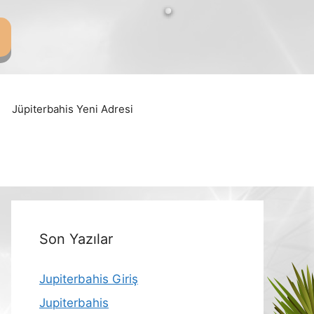
Jüpiterbahis Yeni Adresi
Son Yazılar
Jupiterbahis Giriş
Jupiterbahis