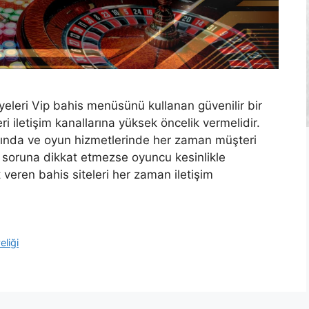
üyeleri Vip bahis menüsünü kullanan güvenilir bir
ri iletişim kanallarına yüksek öncelik vermelidir.
larında ve oyun hizmetlerinde her zaman müşteri
u soruna dikkat etmezse oyuncu kesinlikle
veren bahis siteleri her zaman iletişim
eliği