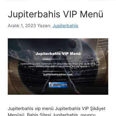
Jupiterbahis VIP Menü
Aralık 1, 2023
Yazarı:
Jupiterbahis
Jupiterbahis vip menü Jupiterbahis VIP Şikâyet
Menüsü, Bahis Sitesi Jupiterbahis, oyuncu