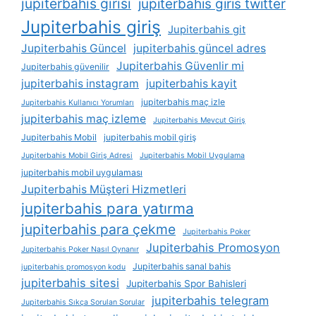
jupiterbahis girisi
jupiterbahis giris twitter
Jupiterbahis giriş
Jupiterbahis git
Jupiterbahis Güncel
jupiterbahis güncel adres
Jupiterbahis Güvenlir mi
Jupiterbahis güvenilir
jupiterbahis instagram
jupiterbahis kayit
jupiterbahis maç izle
Jupiterbahis Kullanıcı Yorumları
jupiterbahis maç izleme
Jupiterbahis Mevcut Giriş
Jupiterbahis Mobil
jupiterbahis mobil giriş
Jupiterbahis Mobil Giriş Adresi
Jupiterbahis Mobil Uygulama
jupiterbahis mobil uygulaması
Jupiterbahis Müşteri Hizmetleri
jupiterbahis para yatırma
jupiterbahis para çekme
Jupiterbahis Poker
Jupiterbahis Promosyon
Jupiterbahis Poker Nasıl Oynanır
Jupiterbahis sanal bahis
jupiterbahis promosyon kodu
jupiterbahis sitesi
Jupiterbahis Spor Bahisleri
jupiterbahis telegram
Jupiterbahis Sıkça Sorulan Sorular