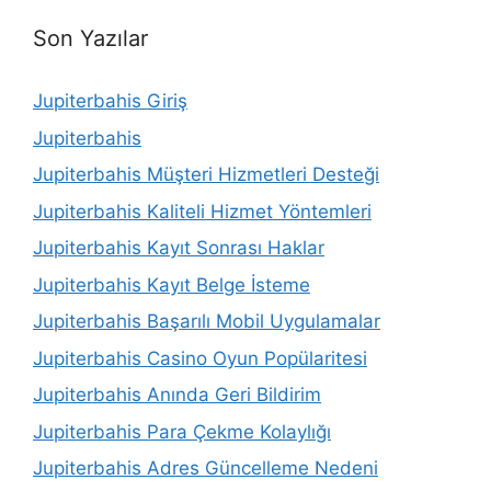
Son Yazılar
Jupiterbahis Giriş
Jupiterbahis
Jupiterbahis Müşteri Hizmetleri Desteği
Jupiterbahis Kaliteli Hizmet Yöntemleri
Jupiterbahis Kayıt Sonrası Haklar
Jupiterbahis Kayıt Belge İsteme
Jupiterbahis Başarılı Mobil Uygulamalar
Jupiterbahis Casino Oyun Popülaritesi
Jupiterbahis Anında Geri Bildirim
Jupiterbahis Para Çekme Kolaylığı
Jupiterbahis Adres Güncelleme Nedeni