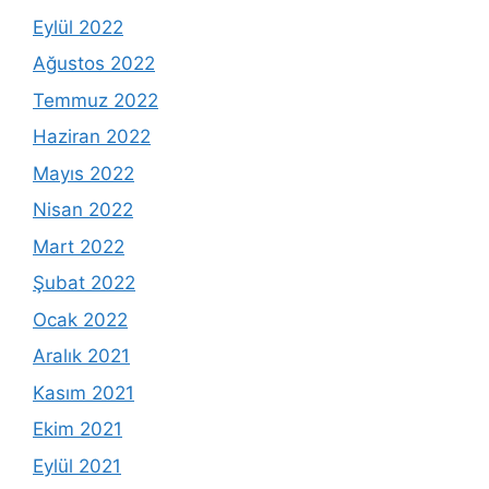
Eylül 2022
Ağustos 2022
Temmuz 2022
Haziran 2022
Mayıs 2022
Nisan 2022
Mart 2022
Şubat 2022
Ocak 2022
Aralık 2021
Kasım 2021
Ekim 2021
Eylül 2021