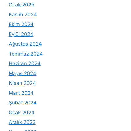
Ocak 2025
Kasım 2024
Ekim 2024
Eylül 2024
Ağustos 2024
Temmuz 2024
Haziran 2024
Mayıs 2024
Nisan 2024
Mart 2024
Şubat 2024
Ocak 2024
Aralık 2023