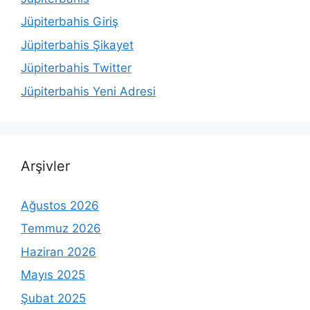
Jüpiterbahis Giriş
Jüpiterbahis Şikayet
Jüpiterbahis Twitter
Jüpiterbahis Yeni Adresi
Arşivler
Ağustos 2026
Temmuz 2026
Haziran 2026
Mayıs 2025
Şubat 2025