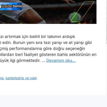
 artırmak için belirli bir takımın ardışık
 edin. Bunun yanı sıra tazı yarışı ve at yarışı gibi
 geçmiş performanslarına göre doğru seçeneğin
ıllardan beri faaliyet gösteren bahis sektörünün en
büyük ilgi görmektedir. …
Devamını oku…
eme
,
jupiterbahis ve rulet