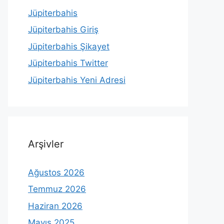
Jüpiterbahis
Jüpiterbahis Giriş
Jüpiterbahis Şikayet
Jüpiterbahis Twitter
Jüpiterbahis Yeni Adresi
Arşivler
Ağustos 2026
Temmuz 2026
Haziran 2026
Mayıs 2025