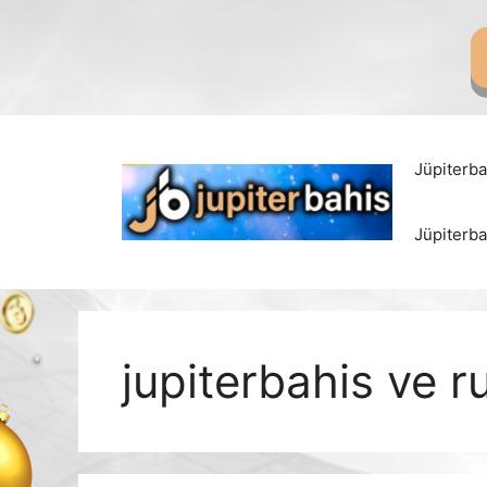
İçeriğe
atla
Jüpiterba
Jüpiterba
jupiterbahis ve ru