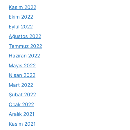
Kasım 2022
Ekim 2022
Eylül 2022
Ağustos 2022
Temmuz 2022
Haziran 2022
Mayıs 2022
Nisan 2022
Mart 2022
Şubat 2022
Ocak 2022
Aralık 2021
Kasım 2021