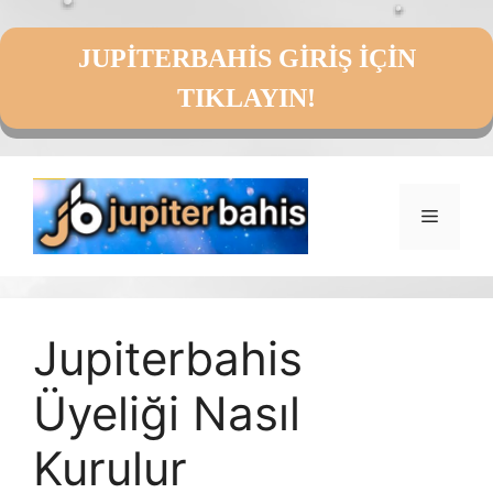
JUPİTERBAHİS GİRİŞ İÇİN
TIKLAYIN!
İçeriğe
atla
Menü
Jupiterbahis
Üyeliği Nasıl
Kurulur