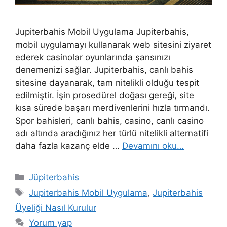
Jupiterbahis Mobil Uygulama Jupiterbahis,
mobil uygulamayı kullanarak web sitesini ziyaret
ederek casinolar oyunlarında şansınızı
denemenizi sağlar. Jupiterbahis, canlı bahis
sitesine dayanarak, tam nitelikli olduğu tespit
edilmiştir. İşin prosedürel doğası gereği, site
kısa sürede başarı merdivenlerini hızla tırmandı.
Spor bahisleri, canlı bahis, casino, canlı casino
adı altında aradığınız her türlü nitelikli alternatifi
daha fazla kazanç elde …
Devamını oku…
Kategoriler
Jüpiterbahis
Etiketler
Jupiterbahis Mobil Uygulama
,
Jupiterbahis
Üyeliği Nasıl Kurulur
Yorum yap