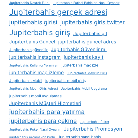
Jupiterbahis Destek Ekibi
Jupiterbahis Futbol Bahisleri Nasıl Oynanır
Jupiterbahis gerçek adresi
jupiterbahis girisi
jupiterbahis giris twitter
Jupiterbahis giriş
Jupiterbahis git
Jupiterbahis Güncel
jupiterbahis güncel adres
Jupiterbahis Güvenlir mi
Jupiterbahis güvenilir
jupiterbahis instagram
jupiterbahis kayit
jupiterbahis maç izle
Jupiterbahis Kullanıcı Yorumları
jupiterbahis maç izleme
Jupiterbahis Mevcut Giriş
Jupiterbahis Mobil
jupiterbahis mobil giriş
Jupiterbahis Mobil Giriş Adresi
Jupiterbahis Mobil Uygulama
jupiterbahis mobil uygulaması
Jupiterbahis Müşteri Hizmetleri
jupiterbahis para yatırma
jupiterbahis para çekme
Jupiterbahis Poker
Jupiterbahis Promosyon
Jupiterbahis Poker Nasıl Oynanır
Jupiterbahis sanal bahis
jupiterbahis promosyon kodu