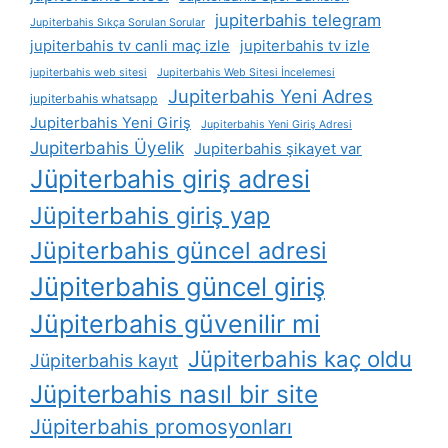
jupiterbahis telegram
Jupiterbahis Sıkça Sorulan Sorular
jupiterbahis tv canli maç izle
jupiterbahis tv izle
jupiterbahis web sitesi
Jupiterbahis Web Sitesi İncelemesi
Jupiterbahis Yeni Adres
jupiterbahis whatsapp
Jupiterbahis Yeni Giriş
Jupiterbahis Yeni Giriş Adresi
Jupiterbahis Üyelik
Jupiterbahis şikayet var
Jüpiterbahis giriş adresi
Jüpiterbahis giriş yap
Jüpiterbahis güncel adresi
Jüpiterbahis güncel giriş
Jüpiterbahis güvenilir mi
Jüpiterbahis kaç oldu
Jüpiterbahis kayıt
Jüpiterbahis nasıl bir site
Jüpiterbahis promosyonları