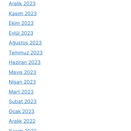
Aralık 2023
Kasım 2023
Ekim 2023
Eylül 2023
Ağustos 2023
Temmuz 2023
Haziran 2023
Mayıs 2023
Nisan 2023
Mart 2023
Şubat 2023
Ocak 2023
Aralık 2022
Kasım 2022