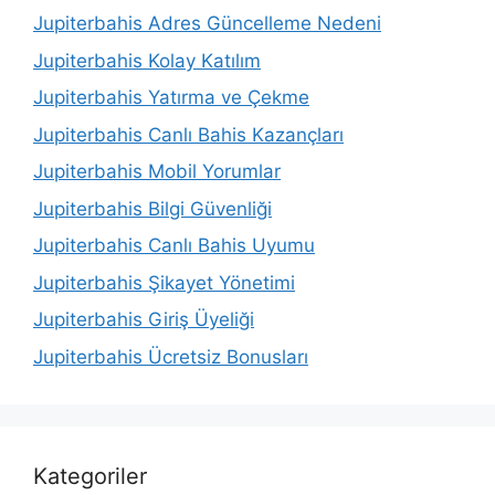
Jupiterbahis Adres Güncelleme Nedeni
Jupiterbahis Kolay Katılım
Jupiterbahis Yatırma ve Çekme
Jupiterbahis Canlı Bahis Kazançları
Jupiterbahis Mobil Yorumlar
Jupiterbahis Bilgi Güvenliği
Jupiterbahis Canlı Bahis Uyumu
Jupiterbahis Şikayet Yönetimi
Jupiterbahis Giriş Üyeliği
Jupiterbahis Ücretsiz Bonusları
Kategoriler