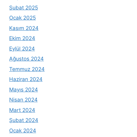
Şubat 2025
Ocak 2025
Kasım 2024
Ekim 2024
Eylül 2024
Ağustos 2024
Temmuz 2024
Haziran 2024
Mayıs 2024
Nisan 2024
Mart 2024
Şubat 2024
Ocak 2024