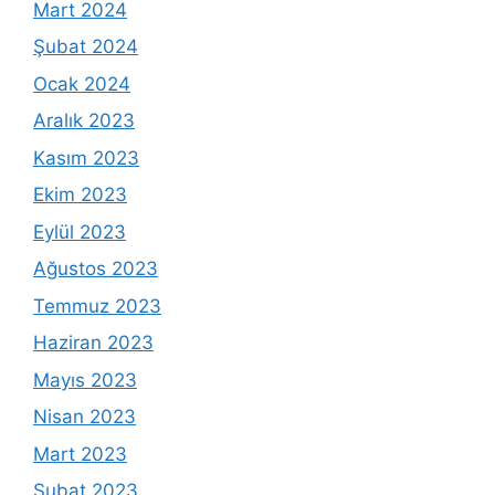
Mart 2024
Şubat 2024
Ocak 2024
Aralık 2023
Kasım 2023
Ekim 2023
Eylül 2023
Ağustos 2023
Temmuz 2023
Haziran 2023
Mayıs 2023
Nisan 2023
Mart 2023
Şubat 2023