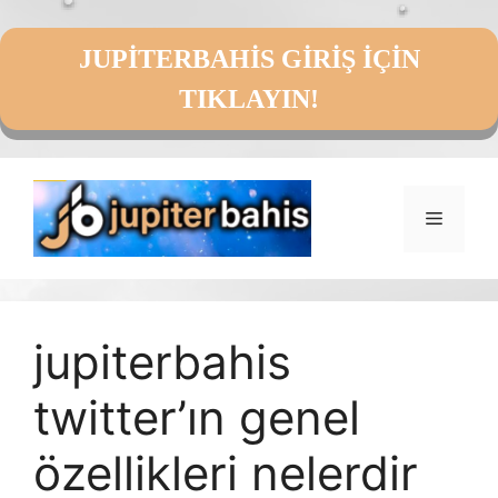
JUPİTERBAHİS GİRİŞ İÇİN
TIKLAYIN!
İçeriğe
atla
Menü
jupiterbahis
twitter’ın genel
özellikleri nelerdir