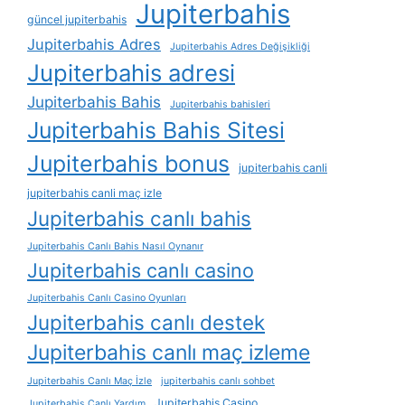
Jupiterbahis
güncel jupiterbahis
Jupiterbahis Adres
Jupiterbahis Adres Değişikliği
Jupiterbahis adresi
Jupiterbahis Bahis
Jupiterbahis bahisleri
Jupiterbahis Bahis Sitesi
Jupiterbahis bonus
jupiterbahis canli
jupiterbahis canli maç izle
Jupiterbahis canlı bahis
Jupiterbahis Canlı Bahis Nasıl Oynanır
Jupiterbahis canlı casino
Jupiterbahis Canlı Casino Oyunları
Jupiterbahis canlı destek
Jupiterbahis canlı maç izleme
Jupiterbahis Canlı Maç İzle
jupiterbahis canlı sohbet
Jupiterbahis Casino
Jupiterbahis Canlı Yardım