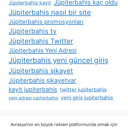
Jüpiterbahis kaç oldu
Jüpiterbahis kayıt
Jüpiterbahis nasıl bir site
Jüpiterbahis promosyonları
Jüpiterbahis tv
Jüpiterbahis Twitter
Jüpiterbahis Yeni Adresi
Jüpiterbahis yeni güncel giriş
Jüpiterbahis şikayet
Jüpiterbahis şikayetvar
kayit jupiterbahis
twitter jupiterbahis
yeni giris jupiterbahis
yeni adresi jupiterbahis
Avrasya'nın en büyük reklam platformunda olmak için