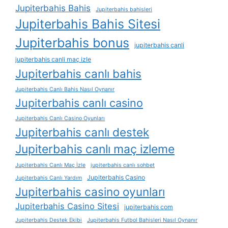
Jupiterbahis Bahis
Jupiterbahis bahisleri
Jupiterbahis Bahis Sitesi
Jupiterbahis bonus
jupiterbahis canli
jupiterbahis canli maç izle
Jupiterbahis canlı bahis
Jupiterbahis Canlı Bahis Nasıl Oynanır
Jupiterbahis canlı casino
Jupiterbahis Canlı Casino Oyunları
Jupiterbahis canlı destek
Jupiterbahis canlı maç izleme
Jupiterbahis Canlı Maç İzle
jupiterbahis canlı sohbet
Jupiterbahis Casino
Jupiterbahis Canlı Yardım
Jupiterbahis casino oyunları
Jupiterbahis Casino Sitesi
jupiterbahis com
Jupiterbahis Destek Ekibi
Jupiterbahis Futbol Bahisleri Nasıl Oynanır