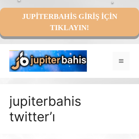
JUPİTERBAHİS GİRİŞ İÇİN
TIKLAYIN!
İçeriğe
atla
Menü
jupiterbahis
twitter’ı