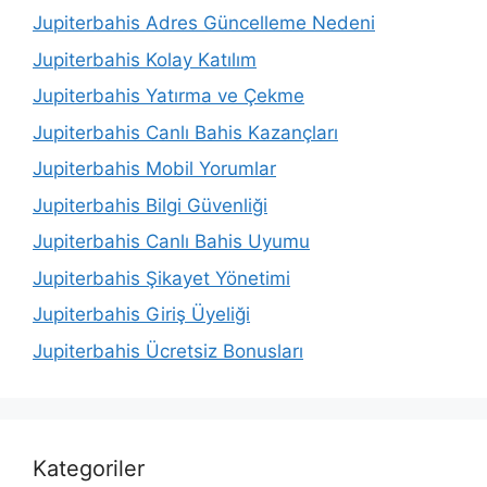
Jupiterbahis Adres Güncelleme Nedeni
Jupiterbahis Kolay Katılım
Jupiterbahis Yatırma ve Çekme
Jupiterbahis Canlı Bahis Kazançları
Jupiterbahis Mobil Yorumlar
Jupiterbahis Bilgi Güvenliği
Jupiterbahis Canlı Bahis Uyumu
Jupiterbahis Şikayet Yönetimi
Jupiterbahis Giriş Üyeliği
Jupiterbahis Ücretsiz Bonusları
Kategoriler