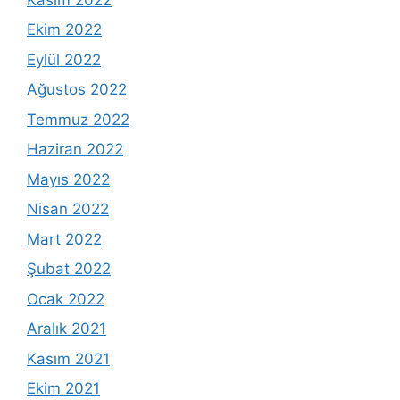
Ekim 2022
Eylül 2022
Ağustos 2022
Temmuz 2022
Haziran 2022
Mayıs 2022
Nisan 2022
Mart 2022
Şubat 2022
Ocak 2022
Aralık 2021
Kasım 2021
Ekim 2021