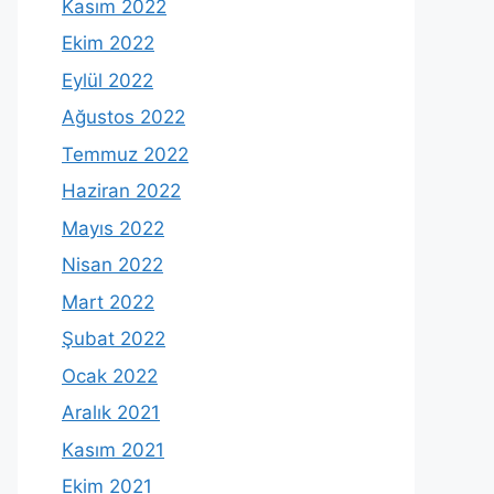
Kasım 2022
Ekim 2022
Eylül 2022
Ağustos 2022
Temmuz 2022
Haziran 2022
Mayıs 2022
Nisan 2022
Mart 2022
Şubat 2022
Ocak 2022
Aralık 2021
Kasım 2021
Ekim 2021