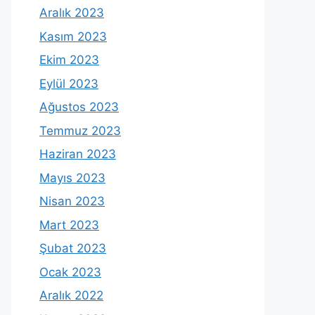
Aralık 2023
Kasım 2023
Ekim 2023
Eylül 2023
Ağustos 2023
Temmuz 2023
Haziran 2023
Mayıs 2023
Nisan 2023
Mart 2023
Şubat 2023
Ocak 2023
Aralık 2022