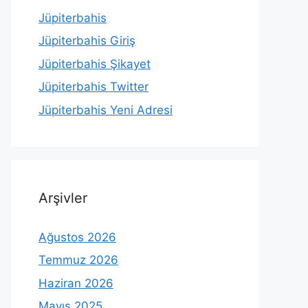
Jüpiterbahis
Jüpiterbahis Giriş
Jüpiterbahis Şikayet
Jüpiterbahis Twitter
Jüpiterbahis Yeni Adresi
Arşivler
Ağustos 2026
Temmuz 2026
Haziran 2026
Mayıs 2025