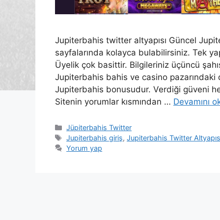
Jupiterbahis twitter altyapısı Güncel Jupi
sayfalarında kolayca bulabilirsiniz. Tek 
Üyelik çok basittir. Bilgileriniz üçüncü şahı
Jupiterbahis bahis ve casino pazarındaki 
Jupiterbahis bonusudur. Verdiği güveni h
Sitenin yorumlar kısmından …
Devamını o
Kategoriler
Jüpiterbahis Twitter
Etiketler
Jupiterbahis giriş
,
Jupiterbahis Twitter Altyapıs
Yorum yap