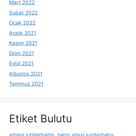
Mart 2022
Şubat 2022
Ocak 2022
Aralık 2021
Kasım 2021
Ekim 2021
Eylül 2021
Ağustos 2021
Temmuz 2021
Etiket Bulutu
adresi jupiterbahis
bahis sitesi jupiterbahis