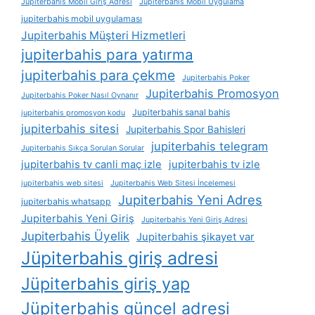
Jupiterbahis Mobil Giriş Adresi
Jupiterbahis Mobil Uygulama
jupiterbahis mobil uygulaması
Jupiterbahis Müşteri Hizmetleri
jupiterbahis para yatırma
jupiterbahis para çekme
Jupiterbahis Poker
Jupiterbahis Promosyon
Jupiterbahis Poker Nasıl Oynanır
Jupiterbahis sanal bahis
jupiterbahis promosyon kodu
jupiterbahis sitesi
Jupiterbahis Spor Bahisleri
jupiterbahis telegram
Jupiterbahis Sıkça Sorulan Sorular
jupiterbahis tv canli maç izle
jupiterbahis tv izle
jupiterbahis web sitesi
Jupiterbahis Web Sitesi İncelemesi
Jupiterbahis Yeni Adres
jupiterbahis whatsapp
Jupiterbahis Yeni Giriş
Jupiterbahis Yeni Giriş Adresi
Jupiterbahis Üyelik
Jupiterbahis şikayet var
Jüpiterbahis giriş adresi
Jüpiterbahis giriş yap
Jüpiterbahis güncel adresi