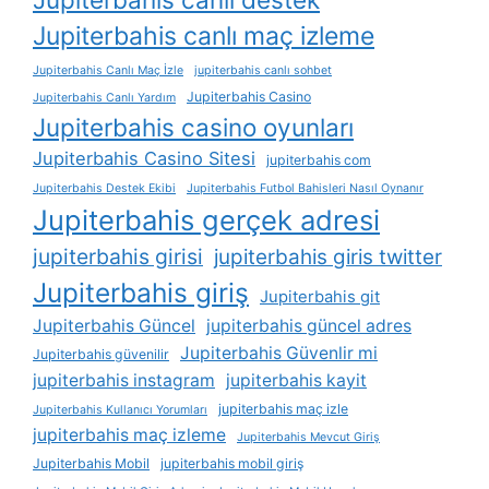
Jupiterbahis canlı maç izleme
Jupiterbahis Canlı Maç İzle
jupiterbahis canlı sohbet
Jupiterbahis Casino
Jupiterbahis Canlı Yardım
Jupiterbahis casino oyunları
Jupiterbahis Casino Sitesi
jupiterbahis com
Jupiterbahis Destek Ekibi
Jupiterbahis Futbol Bahisleri Nasıl Oynanır
Jupiterbahis gerçek adresi
jupiterbahis girisi
jupiterbahis giris twitter
Jupiterbahis giriş
Jupiterbahis git
Jupiterbahis Güncel
jupiterbahis güncel adres
Jupiterbahis Güvenlir mi
Jupiterbahis güvenilir
jupiterbahis instagram
jupiterbahis kayit
jupiterbahis maç izle
Jupiterbahis Kullanıcı Yorumları
jupiterbahis maç izleme
Jupiterbahis Mevcut Giriş
Jupiterbahis Mobil
jupiterbahis mobil giriş