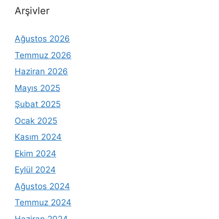
Arşivler
Ağustos 2026
Temmuz 2026
Haziran 2026
Mayıs 2025
Şubat 2025
Ocak 2025
Kasım 2024
Ekim 2024
Eylül 2024
Ağustos 2024
Temmuz 2024
Haziran 2024