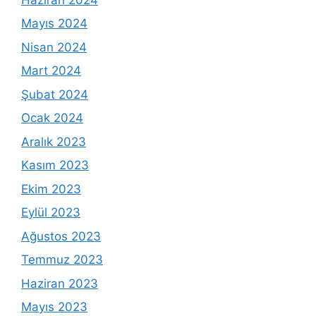
Mayıs 2024
Nisan 2024
Mart 2024
Şubat 2024
Ocak 2024
Aralık 2023
Kasım 2023
Ekim 2023
Eylül 2023
Ağustos 2023
Temmuz 2023
Haziran 2023
Mayıs 2023