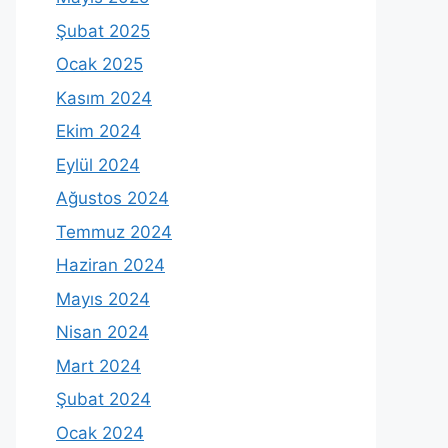
Şubat 2025
Ocak 2025
Kasım 2024
Ekim 2024
Eylül 2024
Ağustos 2024
Temmuz 2024
Haziran 2024
Mayıs 2024
Nisan 2024
Mart 2024
Şubat 2024
Ocak 2024