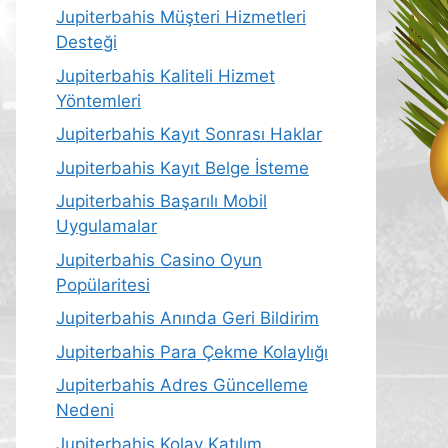
Jupiterbahis Müşteri Hizmetleri
Desteği
Jupiterbahis Kaliteli Hizmet
Yöntemleri
Jupiterbahis Kayıt Sonrası Haklar
Jupiterbahis Kayıt Belge İsteme
Jupiterbahis Başarılı Mobil
Uygulamalar
Jupiterbahis Casino Oyun
Popülaritesi
Jupiterbahis Anında Geri Bildirim
Jupiterbahis Para Çekme Kolaylığı
Jupiterbahis Adres Güncelleme
Nedeni
Jupiterbahis Kolay Katılım