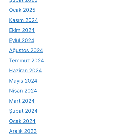
Ocak 2025
Kasım 2024
Ekim 2024
Eylül 2024
Ağustos 2024
Temmuz 2024
Haziran 2024
Mayıs 2024
Nisan 2024
Mart 2024
Şubat 2024
Ocak 2024
Aralık 2023