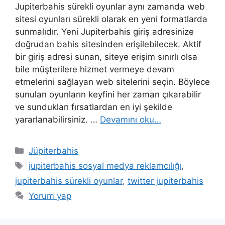
Jupiterbahis sürekli oyunlar aynı zamanda web
sitesi oyunları sürekli olarak en yeni formatlarda
sunmalıdır. Yeni Jupiterbahis giriş adresinize
doğrudan bahis sitesinden erişilebilecek. Aktif
bir giriş adresi sunan, siteye erişim sınırlı olsa
bile müşterilere hizmet vermeye devam
etmelerini sağlayan web sitelerini seçin. Böylece
sunulan oyunların keyfini her zaman çıkarabilir
ve sundukları fırsatlardan en iyi şekilde
yararlanabilirsiniz. …
Devamını oku…
Kategoriler
Jüpiterbahis
Etiketler
jupiterbahis sosyal medya reklamcılığı
,
jupiterbahis sürekli oyunlar
,
twitter jupiterbahis
Yorum yap