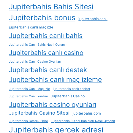
Jupiterbahis Bahis Sitesi
Jupiterbahis bonus
jupiterbahis canli
jupiterbahis canli maç izle
Jupiterbahis canlı bahis
Jupiterbahis Canlı Bahis Nasıl Oynanır
Jupiterbahis canlı casino
Jupiterbahis Canlı Casino Oyunları
Jupiterbahis canlı destek
Jupiterbahis canlı maç izleme
Jupiterbahis Canlı Maç İzle
jupiterbahis canlı sohbet
Jupiterbahis Casino
Jupiterbahis Canlı Yardım
Jupiterbahis casino oyunları
Jupiterbahis Casino Sitesi
jupiterbahis com
Jupiterbahis Destek Ekibi
Jupiterbahis Futbol Bahisleri Nasıl Oynanır
Jupiterbahis gerçek adresi