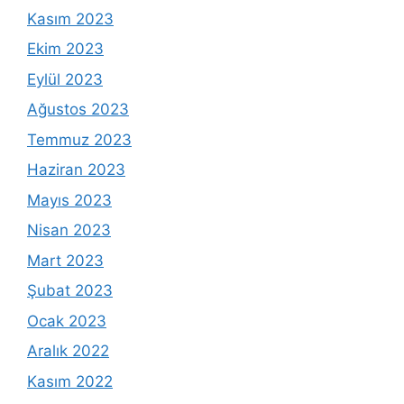
Kasım 2023
Ekim 2023
Eylül 2023
Ağustos 2023
Temmuz 2023
Haziran 2023
Mayıs 2023
Nisan 2023
Mart 2023
Şubat 2023
Ocak 2023
Aralık 2022
Kasım 2022