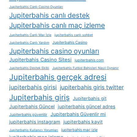
Jupiterbahis Canlı Casino Oyunları
Jupiterbahis canlı destek
Jupiterbahis canlı maç izleme
Jupiterbahis Canlı Maç İzle
jupiterbahis canlı sohbet
Jupiterbahis Casino
Jupiterbahis Canlı Yardım
Jupiterbahis casino oyunları
Jupiterbahis Casino Sitesi
jupiterbahis com
Jupiterbahis Destek Ekibi
Jupiterbahis Futbol Bahisleri Nasıl Oynanır
Jupiterbahis gerçek adresi
jupiterbahis girisi
jupiterbahis giris twitter
Jupiterbahis giriş
Jupiterbahis git
Jupiterbahis Güncel
jupiterbahis güncel adres
Jupiterbahis Güvenlir mi
Jupiterbahis güvenilir
jupiterbahis instagram
jupiterbahis kayit
jupiterbahis maç izle
Jupiterbahis Kullanıcı Yorumları