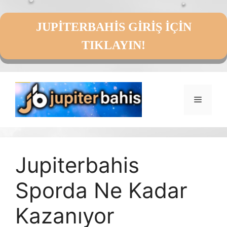
JUPİTERBAHİS GİRİŞ İÇİN
TIKLAYIN!
İçeriğe
atla
Menü
Jupiterbahis
Sporda Ne Kadar
Kazanıyor