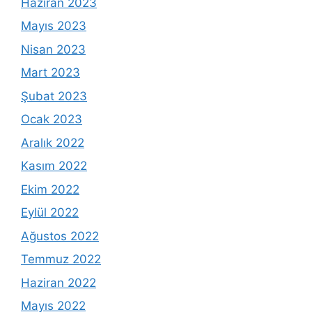
Haziran 2023
Mayıs 2023
Nisan 2023
Mart 2023
Şubat 2023
Ocak 2023
Aralık 2022
Kasım 2022
Ekim 2022
Eylül 2022
Ağustos 2022
Temmuz 2022
Haziran 2022
Mayıs 2022