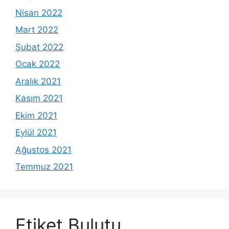
Nisan 2022
Mart 2022
Şubat 2022
Ocak 2022
Aralık 2021
Kasım 2021
Ekim 2021
Eylül 2021
Ağustos 2021
Temmuz 2021
Etiket Bulutu