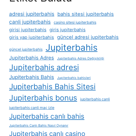
adresi jupiterbahis
bahis sitesi jupiterbahis
canli jupiterbahis
casino sitesi jupiterbahis
girisi jupiterbahis
giris jupiterbahis
güncel adresi jupiterbahis
giris yap jupiterbahis
Jupiterbahis
güncel jupiterbahis
Jupiterbahis Adres
Jupiterbahis Adres Değişikliği
Jupiterbahis adresi
Jupiterbahis Bahis
Jupiterbahis bahisleri
Jupiterbahis Bahis Sitesi
Jupiterbahis bonus
jupiterbahis canli
jupiterbahis canli maç izle
Jupiterbahis canlı bahis
Jupiterbahis Canlı Bahis Nasıl Oynanır
Jupiterbahis canlı casino