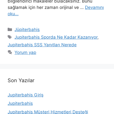
bilgilendirici makaleler bulacaksınız. Bunu
sağlamak için her zaman orijinal ve …
Devamını
oku…
Kategoriler
Jüpiterbahis
Etiketler
Jupiterbahis Sporda Ne Kadar Kazanıyor
,
Jupiterbahis SSS Yanıtları Nerede
Yorum yap
Son Yazılar
Jupiterbahis Giriş
Jupiterbahis
Jupiterbahis Müşteri Hizmetleri Desteği