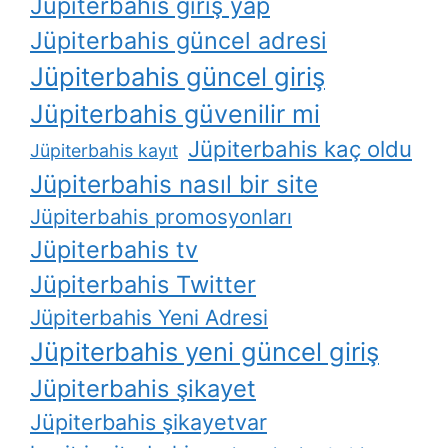
Jüpiterbahis giriş yap
Jüpiterbahis güncel adresi
Jüpiterbahis güncel giriş
Jüpiterbahis güvenilir mi
Jüpiterbahis kaç oldu
Jüpiterbahis kayıt
Jüpiterbahis nasıl bir site
Jüpiterbahis promosyonları
Jüpiterbahis tv
Jüpiterbahis Twitter
Jüpiterbahis Yeni Adresi
Jüpiterbahis yeni güncel giriş
Jüpiterbahis şikayet
Jüpiterbahis şikayetvar