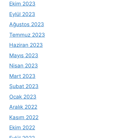
Ekim 2023
Eylül 2023
Ağustos 2023
Temmuz 2023
Haziran 2023
Mayıs 2023
Nisan 2023
Mart 2023
Şubat 2023
Ocak 2023
Aralık 2022
Kasım 2022
Ekim 2022
Eylül 2022