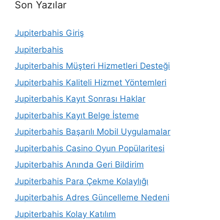
Son Yazılar
Jupiterbahis Giriş
Jupiterbahis
Jupiterbahis Müşteri Hizmetleri Desteği
Jupiterbahis Kaliteli Hizmet Yöntemleri
Jupiterbahis Kayıt Sonrası Haklar
Jupiterbahis Kayıt Belge İsteme
Jupiterbahis Başarılı Mobil Uygulamalar
Jupiterbahis Casino Oyun Popülaritesi
Jupiterbahis Anında Geri Bildirim
Jupiterbahis Para Çekme Kolaylığı
Jupiterbahis Adres Güncelleme Nedeni
Jupiterbahis Kolay Katılım