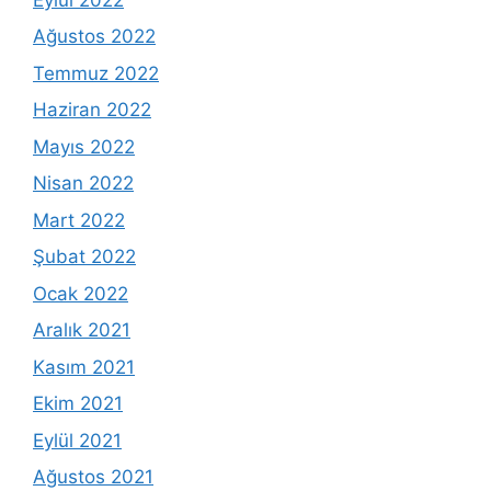
Ağustos 2022
Temmuz 2022
Haziran 2022
Mayıs 2022
Nisan 2022
Mart 2022
Şubat 2022
Ocak 2022
Aralık 2021
Kasım 2021
Ekim 2021
Eylül 2021
Ağustos 2021