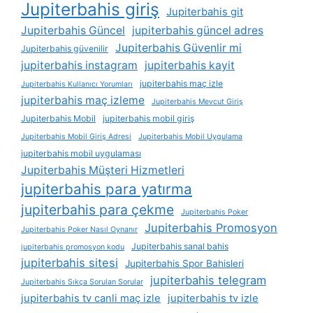
Jupiterbahis giriş
Jupiterbahis git
Jupiterbahis Güncel
jupiterbahis güncel adres
Jupiterbahis Güvenlir mi
Jupiterbahis güvenilir
jupiterbahis instagram
jupiterbahis kayit
jupiterbahis maç izle
Jupiterbahis Kullanıcı Yorumları
jupiterbahis maç izleme
Jupiterbahis Mevcut Giriş
Jupiterbahis Mobil
jupiterbahis mobil giriş
Jupiterbahis Mobil Giriş Adresi
Jupiterbahis Mobil Uygulama
jupiterbahis mobil uygulaması
Jupiterbahis Müşteri Hizmetleri
jupiterbahis para yatırma
jupiterbahis para çekme
Jupiterbahis Poker
Jupiterbahis Promosyon
Jupiterbahis Poker Nasıl Oynanır
Jupiterbahis sanal bahis
jupiterbahis promosyon kodu
jupiterbahis sitesi
Jupiterbahis Spor Bahisleri
jupiterbahis telegram
Jupiterbahis Sıkça Sorulan Sorular
jupiterbahis tv canli maç izle
jupiterbahis tv izle