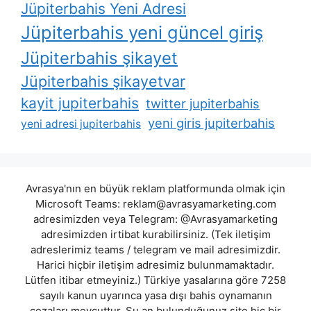
Jüpiterbahis Yeni Adresi
Jüpiterbahis yeni güncel giriş
Jüpiterbahis şikayet
Jüpiterbahis şikayetvar
kayit jupiterbahis
twitter jupiterbahis
yeni giris jupiterbahis
yeni adresi jupiterbahis
Avrasya'nın en büyük reklam platformunda olmak için
Microsoft Teams:
reklam@avrasyamarketing.com
adresimizden veya Telegram: @Avrasyamarketing
adresimizden irtibat kurabilirsiniz. (Tek iletişim
adreslerimiz teams / telegram ve mail adresimizdir.
Harici hiçbir iletişim adresimiz bulunmamaktadır.
Lütfen itibar etmeyiniz.) Türkiye yasalarına göre 7258
sayılı kanun uyarınca yasa dışı bahis oynamanın
cezaları mevcuttur. Şu an bulunduğunuz site hiç bir