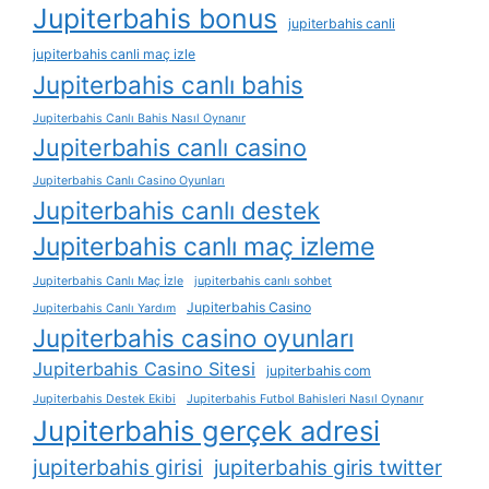
Jupiterbahis bonus
jupiterbahis canli
jupiterbahis canli maç izle
Jupiterbahis canlı bahis
Jupiterbahis Canlı Bahis Nasıl Oynanır
Jupiterbahis canlı casino
Jupiterbahis Canlı Casino Oyunları
Jupiterbahis canlı destek
Jupiterbahis canlı maç izleme
Jupiterbahis Canlı Maç İzle
jupiterbahis canlı sohbet
Jupiterbahis Casino
Jupiterbahis Canlı Yardım
Jupiterbahis casino oyunları
Jupiterbahis Casino Sitesi
jupiterbahis com
Jupiterbahis Destek Ekibi
Jupiterbahis Futbol Bahisleri Nasıl Oynanır
Jupiterbahis gerçek adresi
jupiterbahis girisi
jupiterbahis giris twitter