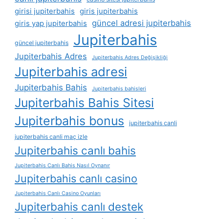
girisi jupiterbahis
giris jupiterbahis
güncel adresi jupiterbahis
giris yap jupiterbahis
Jupiterbahis
güncel jupiterbahis
Jupiterbahis Adres
Jupiterbahis Adres Değişikliği
Jupiterbahis adresi
Jupiterbahis Bahis
Jupiterbahis bahisleri
Jupiterbahis Bahis Sitesi
Jupiterbahis bonus
jupiterbahis canli
jupiterbahis canli maç izle
Jupiterbahis canlı bahis
Jupiterbahis Canlı Bahis Nasıl Oynanır
Jupiterbahis canlı casino
Jupiterbahis Canlı Casino Oyunları
Jupiterbahis canlı destek