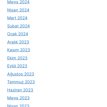
Mayıs 2024
Nisan 2024
Mart 2024
Şubat 2024
Ocak 2024
Aralık 2023
Kasım 2023
Ekim 2023
Eylül 2023
Ağustos 2023
Temmuz 2023
Haziran 2023
Mayıs 2023
Nisan 2023