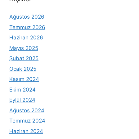
Ağustos 2026
Temmuz 2026
Haziran 2026
Mayıs 2025
Şubat 2025
Ocak 2025
Kasım 2024
Ekim 2024
Eylül 2024
Ağustos 2024
Temmuz 2024
Haziran 2024