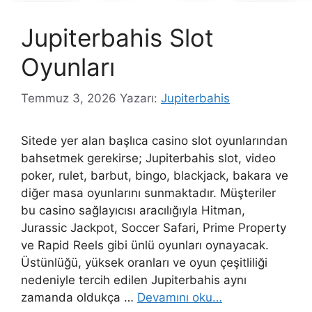
Jupiterbahis Slot
Oyunları
Temmuz 3, 2026
Yazarı:
Jupiterbahis
Sitede yer alan başlıca casino slot oyunlarından
bahsetmek gerekirse; Jupiterbahis slot, video
poker, rulet, barbut, bingo, blackjack, bakara ve
diğer masa oyunlarını sunmaktadır. Müşteriler
bu casino sağlayıcısı aracılığıyla Hitman,
Jurassic Jackpot, Soccer Safari, Prime Property
ve Rapid Reels gibi ünlü oyunları oynayacak.
Üstünlüğü, yüksek oranları ve oyun çeşitliliği
nedeniyle tercih edilen Jupiterbahis aynı
zamanda oldukça …
Devamını oku…