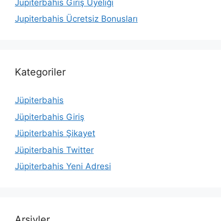
Jupiterbahis Giriş Üyeliği
Jupiterbahis Ücretsiz Bonusları
Kategoriler
Jüpiterbahis
Jüpiterbahis Giriş
Jüpiterbahis Şikayet
Jüpiterbahis Twitter
Jüpiterbahis Yeni Adresi
Arşivler