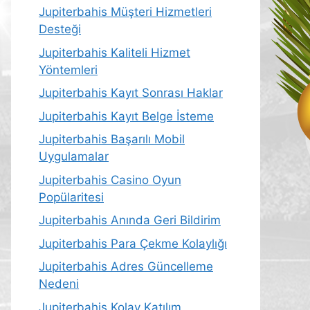
Jupiterbahis Müşteri Hizmetleri
Desteği
Jupiterbahis Kaliteli Hizmet
Yöntemleri
Jupiterbahis Kayıt Sonrası Haklar
Jupiterbahis Kayıt Belge İsteme
Jupiterbahis Başarılı Mobil
Uygulamalar
Jupiterbahis Casino Oyun
Popülaritesi
Jupiterbahis Anında Geri Bildirim
Jupiterbahis Para Çekme Kolaylığı
Jupiterbahis Adres Güncelleme
Nedeni
Jupiterbahis Kolay Katılım