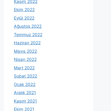
Kasım 2022
Ekim 2022
Eylül 2022
Ağustos 2022
Temmuz 2022
Haziran 2022
Mayıs 2022
Nisan 2022
Mart 2022
Şubat 2022
Ocak 2022
Aralık 2021
Kasım 2021
Ekim 2021