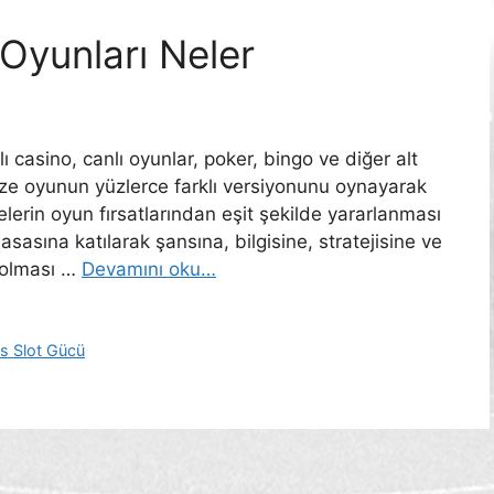
Oyunları Neler
ı casino, canlı oyunlar, poker, bingo ve diğer alt
size oyunun yüzlerce farklı versiyonunu oynayarak
erin oyun fırsatlarından eşit şekilde yararlanması
sasına katılarak şansına, bilgisine, stratejisine ve
 olması …
Devamını oku…
is Slot Gücü