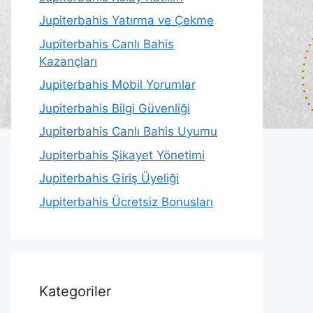
Jupiterbahis Yatırma ve Çekme
Jupiterbahis Canlı Bahis
Kazançları
Jupiterbahis Mobil Yorumlar
Jupiterbahis Bilgi Güvenliği
Jupiterbahis Canlı Bahis Uyumu
Jupiterbahis Şikayet Yönetimi
Jupiterbahis Giriş Üyeliği
Jupiterbahis Ücretsiz Bonusları
Kategoriler