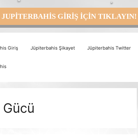
JUPİTERBAHİS GİRİŞ İÇİN TIKLAYIN!
his Giriş
Jüpiterbahis Şikayet
Jüpiterbahis Twitter
his
t Gücü