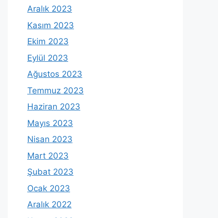
Aralık 2023
Kasım 2023
Ekim 2023
Eylül 2023
Ağustos 2023
Temmuz 2023
Haziran 2023
Mayıs 2023
Nisan 2023
Mart 2023
Şubat 2023
Ocak 2023
Aralık 2022