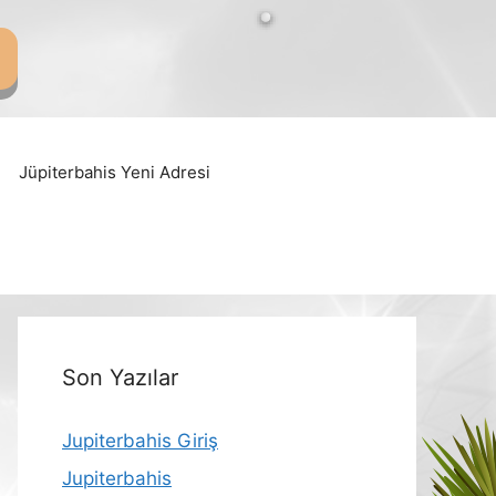
Jüpiterbahis Yeni Adresi
Son Yazılar
Jupiterbahis Giriş
Jupiterbahis