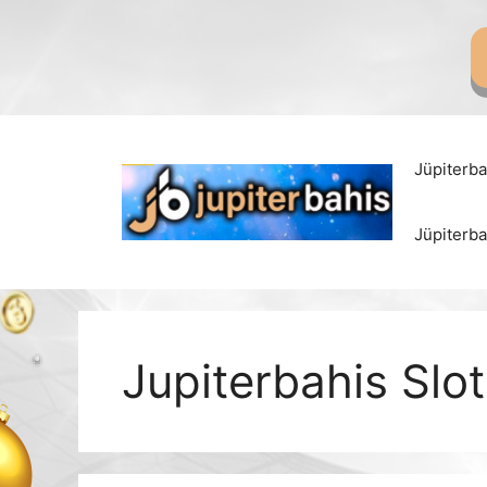
İçeriğe
atla
Jüpiterba
Jüpiterba
Jupiterbahis Slo