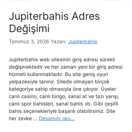
Jupiterbahis Adres
Değişimi
Temmuz 3, 2026
Yazarı:
Jupiterbahis
Jupiterbahis web sitesinin giriş adresi sürekli
değişmektedir ve her zaman yeni bir giriş adresi
hizmeti kullanmaktadır. Bu site geniş oyun
yelpazesiyle tanınır. Sitede olmayan birçok
kategoriye sahip olmasıyla öne çıkıyor. Üyeler
canlı casino, canlı bingo, sanal at ve tazı yarışı,
canlı spor bahisleri, sanal bahis vb. Gibi çeşitli
bahis seçenekleriyle başarılı olabilirsiniz. Site
her zevke …
Devamını oku…