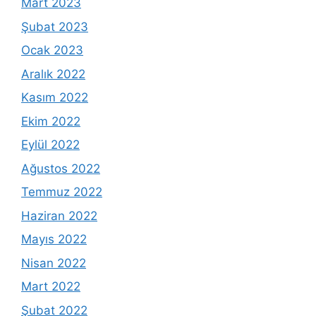
Mart 2023
Şubat 2023
Ocak 2023
Aralık 2022
Kasım 2022
Ekim 2022
Eylül 2022
Ağustos 2022
Temmuz 2022
Haziran 2022
Mayıs 2022
Nisan 2022
Mart 2022
Şubat 2022