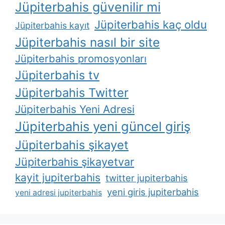
Jüpiterbahis güvenilir mi
Jüpiterbahis kaç oldu
Jüpiterbahis kayıt
Jüpiterbahis nasıl bir site
Jüpiterbahis promosyonları
Jüpiterbahis tv
Jüpiterbahis Twitter
Jüpiterbahis Yeni Adresi
Jüpiterbahis yeni güncel giriş
Jüpiterbahis şikayet
Jüpiterbahis şikayetvar
kayit jupiterbahis
twitter jupiterbahis
yeni giris jupiterbahis
yeni adresi jupiterbahis