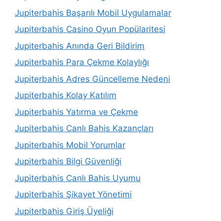
Jupiterbahis Başarılı Mobil Uygulamalar
Jupiterbahis Casino Oyun Popülaritesi
Jupiterbahis Anında Geri Bildirim
Jupiterbahis Para Çekme Kolaylığı
Jupiterbahis Adres Güncelleme Nedeni
Jupiterbahis Kolay Katılım
Jupiterbahis Yatırma ve Çekme
Jupiterbahis Canlı Bahis Kazançları
Jupiterbahis Mobil Yorumlar
Jupiterbahis Bilgi Güvenliği
Jupiterbahis Canlı Bahis Uyumu
Jupiterbahis Şikayet Yönetimi
Jupiterbahis Giriş Üyeliği