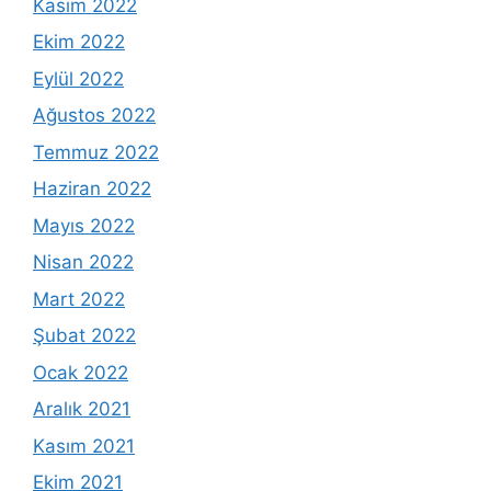
Kasım 2022
Ekim 2022
Eylül 2022
Ağustos 2022
Temmuz 2022
Haziran 2022
Mayıs 2022
Nisan 2022
Mart 2022
Şubat 2022
Ocak 2022
Aralık 2021
Kasım 2021
Ekim 2021