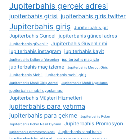
Jupiterbahis gerçek adresi
jupiterbahis girisi
jupiterbahis giris twitter
Jupiterbahis giriş
Jupiterbahis git
Jupiterbahis Güncel
jupiterbahis güncel adres
Jupiterbahis Güvenlir mi
Jupiterbahis güvenilir
jupiterbahis instagram
jupiterbahis kayit
jupiterbahis maç izle
Jupiterbahis Kullanıcı Yorumları
jupiterbahis maç izleme
Jupiterbahis Mevcut Giriş
Jupiterbahis Mobil
jupiterbahis mobil giriş
Jupiterbahis Mobil Giriş Adresi
Jupiterbahis Mobil Uygulama
jupiterbahis mobil uygulaması
Jupiterbahis Müşteri Hizmetleri
jupiterbahis para yatırma
jupiterbahis para çekme
Jupiterbahis Poker
Jupiterbahis Promosyon
Jupiterbahis Poker Nasıl Oynanır
Jupiterbahis sanal bahis
jupiterbahis promosyon kodu
jupiterbahis sitesi