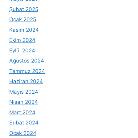
Şubat 2025
Ocak 2025
Kasım 2024
Ekim 2024
Eylül 2024
Ağustos 2024
Temmuz 2024
Haziran 2024
Mayıs 2024
Nisan 2024
Mart 2024
Şubat 2024
Ocak 2024