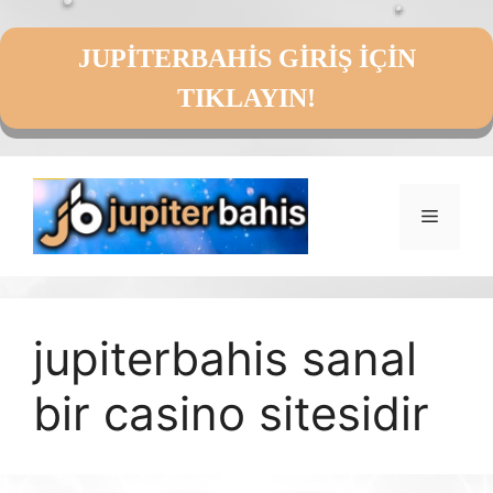
JUPİTERBAHİS GİRİŞ İÇİN
TIKLAYIN!
İçeriğe
atla
Menü
jupiterbahis sanal
bir casino sitesidir