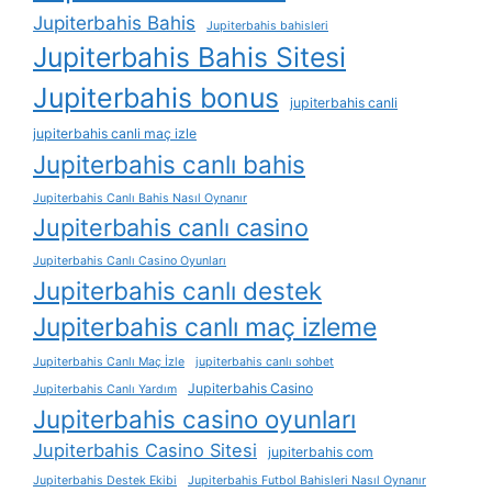
Jupiterbahis Bahis
Jupiterbahis bahisleri
Jupiterbahis Bahis Sitesi
Jupiterbahis bonus
jupiterbahis canli
jupiterbahis canli maç izle
Jupiterbahis canlı bahis
Jupiterbahis Canlı Bahis Nasıl Oynanır
Jupiterbahis canlı casino
Jupiterbahis Canlı Casino Oyunları
Jupiterbahis canlı destek
Jupiterbahis canlı maç izleme
Jupiterbahis Canlı Maç İzle
jupiterbahis canlı sohbet
Jupiterbahis Casino
Jupiterbahis Canlı Yardım
Jupiterbahis casino oyunları
Jupiterbahis Casino Sitesi
jupiterbahis com
Jupiterbahis Destek Ekibi
Jupiterbahis Futbol Bahisleri Nasıl Oynanır