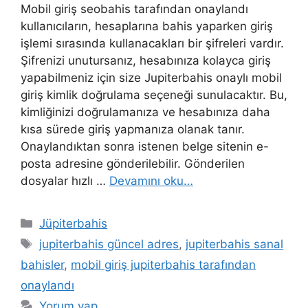
Mobil giriş seobahis tarafından onaylandı
kullanıcıların, hesaplarına bahis yaparken giriş
işlemi sırasında kullanacakları bir şifreleri vardır.
Şifrenizi unutursanız, hesabınıza kolayca giriş
yapabilmeniz için size Jupiterbahis onaylı mobil
giriş kimlik doğrulama seçeneği sunulacaktır. Bu,
kimliğinizi doğrulamanıza ve hesabınıza daha
kısa sürede giriş yapmanıza olanak tanır.
Onaylandıktan sonra istenen belge sitenin e-
posta adresine gönderilebilir. Gönderilen
dosyalar hızlı …
Devamını oku…
Kategoriler
Jüpiterbahis
Etiketler
jupiterbahis güncel adres
,
jupiterbahis sanal
bahisler
,
mobil giriş jupiterbahis tarafından
onaylandı
Yorum yap