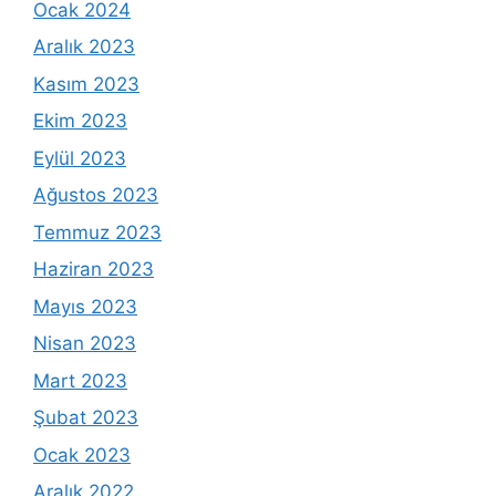
Ocak 2024
Aralık 2023
Kasım 2023
Ekim 2023
Eylül 2023
Ağustos 2023
Temmuz 2023
Haziran 2023
Mayıs 2023
Nisan 2023
Mart 2023
Şubat 2023
Ocak 2023
Aralık 2022