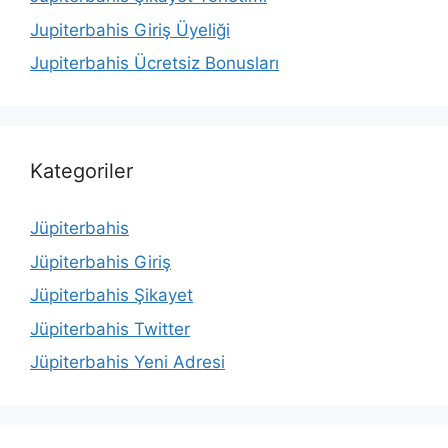
Jupiterbahis Giriş Üyeliği
Jupiterbahis Ücretsiz Bonusları
Kategoriler
Jüpiterbahis
Jüpiterbahis Giriş
Jüpiterbahis Şikayet
Jüpiterbahis Twitter
Jüpiterbahis Yeni Adresi