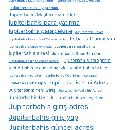
Jupiterbahis Mobil Giriş Adresi
Jupiterbahis Mobil Uygulama
jupiterbahis mobil uygulaması
Jupiterbahis Müşteri Hizmetleri
jupiterbahis para yatırma
jupiterbahis para çekme
Jupiterbahis Poker
Jupiterbahis Promosyon
Jupiterbahis Poker Nasıl Oynanır
Jupiterbahis sanal bahis
jupiterbahis promosyon kodu
jupiterbahis sitesi
Jupiterbahis Spor Bahisleri
jupiterbahis telegram
Jupiterbahis Sıkça Sorulan Sorular
jupiterbahis tv canli maç izle
jupiterbahis tv izle
jupiterbahis web sitesi
Jupiterbahis Web Sitesi İncelemesi
Jupiterbahis Yeni Adres
jupiterbahis whatsapp
Jupiterbahis Yeni Giriş
Jupiterbahis Yeni Giriş Adresi
Jupiterbahis Üyelik
Jupiterbahis şikayet var
Jüpiterbahis giriş adresi
Jüpiterbahis giriş yap
Jüpiterbahis güncel adresi