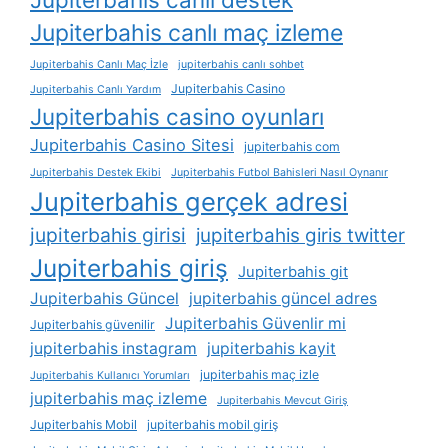
Jupiterbahis canlı maç izleme
Jupiterbahis Canlı Maç İzle
jupiterbahis canlı sohbet
Jupiterbahis Casino
Jupiterbahis Canlı Yardım
Jupiterbahis casino oyunları
Jupiterbahis Casino Sitesi
jupiterbahis com
Jupiterbahis Destek Ekibi
Jupiterbahis Futbol Bahisleri Nasıl Oynanır
Jupiterbahis gerçek adresi
jupiterbahis girisi
jupiterbahis giris twitter
Jupiterbahis giriş
Jupiterbahis git
Jupiterbahis Güncel
jupiterbahis güncel adres
Jupiterbahis Güvenlir mi
Jupiterbahis güvenilir
jupiterbahis instagram
jupiterbahis kayit
jupiterbahis maç izle
Jupiterbahis Kullanıcı Yorumları
jupiterbahis maç izleme
Jupiterbahis Mevcut Giriş
Jupiterbahis Mobil
jupiterbahis mobil giriş