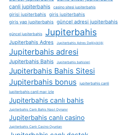
canli jupiterbahis
casino sitesi jupiterbahis
girisi jupiterbahis
giris jupiterbahis
güncel adresi jupiterbahis
giris yap jupiterbahis
Jupiterbahis
güncel jupiterbahis
Jupiterbahis Adres
Jupiterbahis Adres Değişikliği
Jupiterbahis adresi
Jupiterbahis Bahis
Jupiterbahis bahisleri
Jupiterbahis Bahis Sitesi
Jupiterbahis bonus
jupiterbahis canli
jupiterbahis canli maç izle
Jupiterbahis canlı bahis
Jupiterbahis Canlı Bahis Nasıl Oynanır
Jupiterbahis canlı casino
Jupiterbahis Canlı Casino Oyunları
Jupiterbahis canlı destek