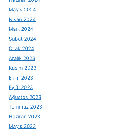
Mayıs 2024
Nisan 2024
Mart 2024
Şubat 2024
Ocak 2024
Aralık 2023
Kasım 2023
Ekim 2023
Eylül 2023
Ağustos 2023
Temmuz 2023
Haziran 2023
Mayıs 2023