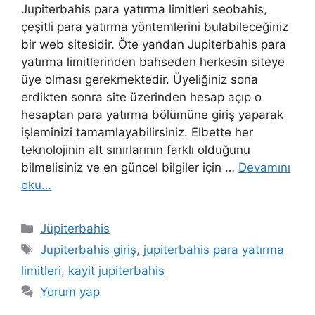
Jupiterbahis para yatırma limitleri seobahis,
çeşitli para yatırma yöntemlerini bulabileceğiniz
bir web sitesidir. Öte yandan Jupiterbahis para
yatırma limitlerinden bahseden herkesin siteye
üye olması gerekmektedir. Üyeliğiniz sona
erdikten sonra site üzerinden hesap açıp o
hesaptan para yatırma bölümüne giriş yaparak
işleminizi tamamlayabilirsiniz. Elbette her
teknolojinin alt sınırlarının farklı olduğunu
bilmelisiniz ve en güncel bilgiler için …
Devamını
oku…
Kategoriler
Jüpiterbahis
Etiketler
Jupiterbahis giriş
,
jupiterbahis para yatırma
limitleri
,
kayit jupiterbahis
Yorum yap