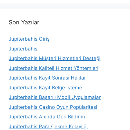
Son Yazılar
Jupiterbahis Giriş
Jupiterbahis
Jupiterbahis Müşteri Hizmetleri Desteği
Jupiterbahis Kaliteli Hizmet Yöntemleri
Jupiterbahis Kayıt Sonrası Haklar
Jupiterbahis Kayıt Belge İsteme
Jupiterbahis Başarılı Mobil Uygulamalar
Jupiterbahis Casino Oyun Popülaritesi
Jupiterbahis Anında Geri Bildirim
Jupiterbahis Para Çekme Kolaylığı