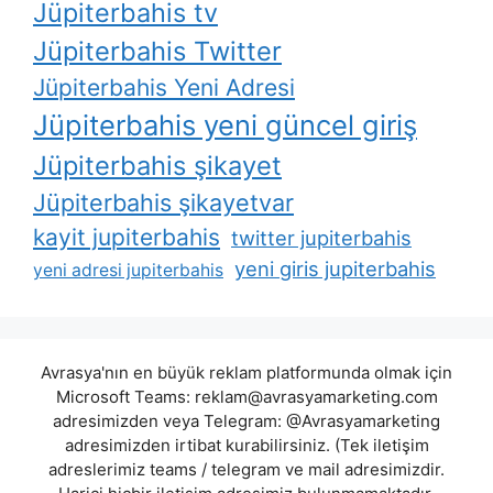
Jüpiterbahis tv
Jüpiterbahis Twitter
Jüpiterbahis Yeni Adresi
Jüpiterbahis yeni güncel giriş
Jüpiterbahis şikayet
Jüpiterbahis şikayetvar
kayit jupiterbahis
twitter jupiterbahis
yeni giris jupiterbahis
yeni adresi jupiterbahis
Avrasya'nın en büyük reklam platformunda olmak için
Microsoft Teams:
reklam@avrasyamarketing.com
adresimizden veya Telegram: @Avrasyamarketing
adresimizden irtibat kurabilirsiniz. (Tek iletişim
adreslerimiz teams / telegram ve mail adresimizdir.