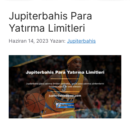
Jupiterbahis Para
Yatırma Limitleri
Haziran 14, 2023
Yazarı:
Jupiterbahis