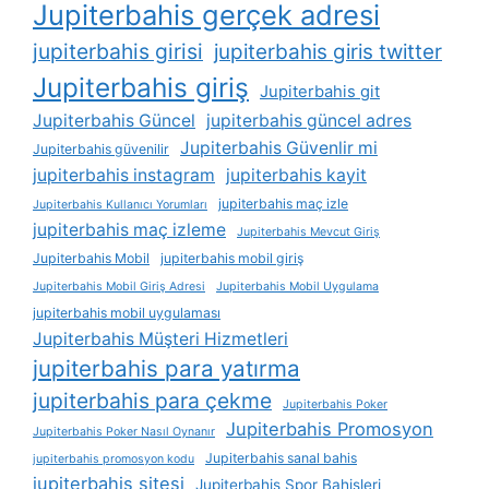
Jupiterbahis gerçek adresi
jupiterbahis girisi
jupiterbahis giris twitter
Jupiterbahis giriş
Jupiterbahis git
Jupiterbahis Güncel
jupiterbahis güncel adres
Jupiterbahis Güvenlir mi
Jupiterbahis güvenilir
jupiterbahis instagram
jupiterbahis kayit
jupiterbahis maç izle
Jupiterbahis Kullanıcı Yorumları
jupiterbahis maç izleme
Jupiterbahis Mevcut Giriş
Jupiterbahis Mobil
jupiterbahis mobil giriş
Jupiterbahis Mobil Giriş Adresi
Jupiterbahis Mobil Uygulama
jupiterbahis mobil uygulaması
Jupiterbahis Müşteri Hizmetleri
jupiterbahis para yatırma
jupiterbahis para çekme
Jupiterbahis Poker
Jupiterbahis Promosyon
Jupiterbahis Poker Nasıl Oynanır
Jupiterbahis sanal bahis
jupiterbahis promosyon kodu
jupiterbahis sitesi
Jupiterbahis Spor Bahisleri