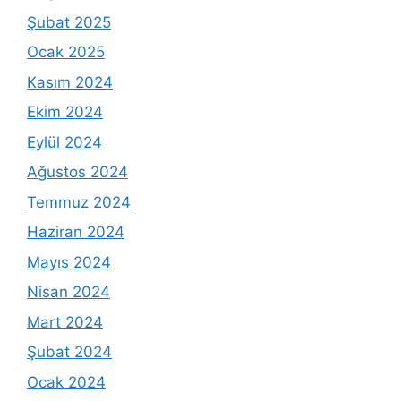
Şubat 2025
Ocak 2025
Kasım 2024
Ekim 2024
Eylül 2024
Ağustos 2024
Temmuz 2024
Haziran 2024
Mayıs 2024
Nisan 2024
Mart 2024
Şubat 2024
Ocak 2024