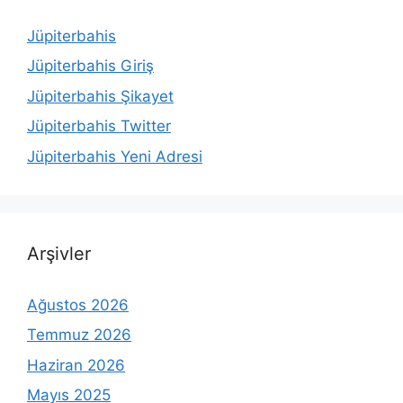
Jüpiterbahis
Jüpiterbahis Giriş
Jüpiterbahis Şikayet
Jüpiterbahis Twitter
Jüpiterbahis Yeni Adresi
Arşivler
Ağustos 2026
Temmuz 2026
Haziran 2026
Mayıs 2025