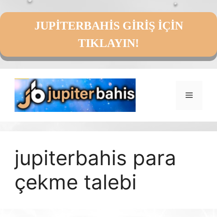
JUPİTERBAHİS GİRİŞ İÇİN
TIKLAYIN!
İçeriğe
atla
Menü
jupiterbahis para
çekme talebi