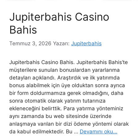
Jupiterbahis Casino
Bahis
Temmuz 3, 2026
Yazarı:
Jupiterbahis
Jupiterbahis Casino Bahis. Jupiterbahis Bahis’te
müşterilere sunulan bonuslardan yararlanma
detayları açıklandı. Araştırdık ve ilk yatırımda
bonus alabilmek için üye olduktan sonra ayrıca
bir form doldurmamıza gerek olmadığını, daha
sonra otomatik olarak yatırım tutarınıza
ekleneceğini belirttik. Para yatırma yönteminiz
aynı zamanda bu web sitesinde üzerinde
anlaşmaya varılan bir dizi ödeme yöntemi olarak
da kabul edilmektedir. Bu …
Devamını oku…