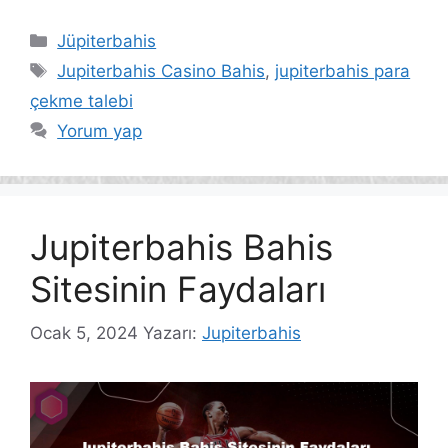
Kategoriler
Jüpiterbahis
Etiketler
Jupiterbahis Casino Bahis
,
jupiterbahis para
çekme talebi
Yorum yap
Jupiterbahis Bahis
Sitesinin Faydaları
Ocak 5, 2024
Yazarı:
Jupiterbahis