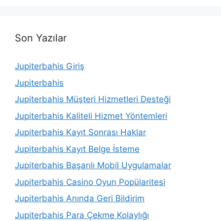
Son Yazılar
Jupiterbahis Giriş
Jupiterbahis
Jupiterbahis Müşteri Hizmetleri Desteği
Jupiterbahis Kaliteli Hizmet Yöntemleri
Jupiterbahis Kayıt Sonrası Haklar
Jupiterbahis Kayıt Belge İsteme
Jupiterbahis Başarılı Mobil Uygulamalar
Jupiterbahis Casino Oyun Popülaritesi
Jupiterbahis Anında Geri Bildirim
Jupiterbahis Para Çekme Kolaylığı