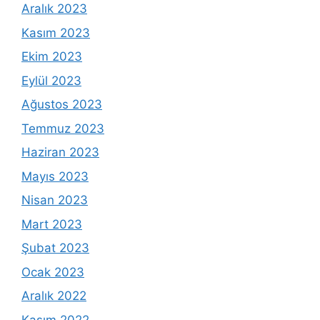
Aralık 2023
Kasım 2023
Ekim 2023
Eylül 2023
Ağustos 2023
Temmuz 2023
Haziran 2023
Mayıs 2023
Nisan 2023
Mart 2023
Şubat 2023
Ocak 2023
Aralık 2022
Kasım 2022