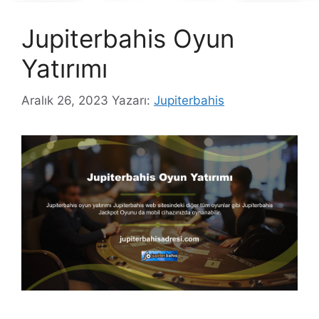
Jupiterbahis Oyun
Yatırımı
Aralık 26, 2023
Yazarı:
Jupiterbahis