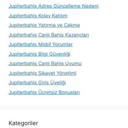
Jupiterbahis Adres Güncelleme Nedeni
Jupiterbahis Kolay Katılım
Jupiterbahis Yatırma ve Çekme
Jupiterbahis Canlı Bahis Kazançları
Jupiterbahis Mobil Yorumlar
Jupiterbahis Bilgi Güvenliği
Jupiterbahis Canlı Bahis Uyumu
Jupiterbahis Şikayet Yönetimi
Jupiterbahis Giriş Üyeliği
Jupiterbahis Ücretsiz Bonusları
Kategoriler