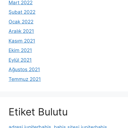
Mart 2022
Şubat 2022
Ocak 2022
Aralık 2021
Kasım 2021
Ekim 2021
Eylül 2021
Ağustos 2021
Temmuz 2021
Etiket Bulutu
adresi jupiterbahis
bahis sitesi jupiterbahis