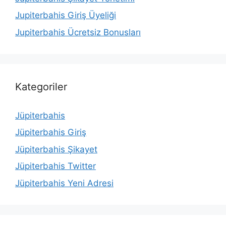
Jupiterbahis Giriş Üyeliği
Jupiterbahis Ücretsiz Bonusları
Kategoriler
Jüpiterbahis
Jüpiterbahis Giriş
Jüpiterbahis Şikayet
Jüpiterbahis Twitter
Jüpiterbahis Yeni Adresi