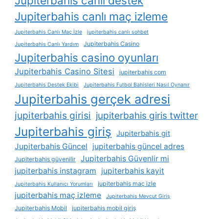
Jupiterbahis canlı destek
Jupiterbahis canlı maç izleme
Jupiterbahis Canlı Maç İzle
jupiterbahis canlı sohbet
Jupiterbahis Casino
Jupiterbahis Canlı Yardım
Jupiterbahis casino oyunları
Jupiterbahis Casino Sitesi
jupiterbahis com
Jupiterbahis Destek Ekibi
Jupiterbahis Futbol Bahisleri Nasıl Oynanır
Jupiterbahis gerçek adresi
jupiterbahis girisi
jupiterbahis giris twitter
Jupiterbahis giriş
Jupiterbahis git
Jupiterbahis Güncel
jupiterbahis güncel adres
Jupiterbahis Güvenlir mi
Jupiterbahis güvenilir
jupiterbahis instagram
jupiterbahis kayit
jupiterbahis maç izle
Jupiterbahis Kullanıcı Yorumları
jupiterbahis maç izleme
Jupiterbahis Mevcut Giriş
Jupiterbahis Mobil
jupiterbahis mobil giriş