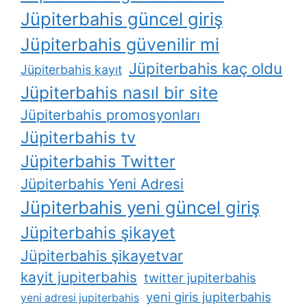
Jüpiterbahis güncel giriş
Jüpiterbahis güvenilir mi
Jüpiterbahis kaç oldu
Jüpiterbahis kayıt
Jüpiterbahis nasıl bir site
Jüpiterbahis promosyonları
Jüpiterbahis tv
Jüpiterbahis Twitter
Jüpiterbahis Yeni Adresi
Jüpiterbahis yeni güncel giriş
Jüpiterbahis şikayet
Jüpiterbahis şikayetvar
kayit jupiterbahis
twitter jupiterbahis
yeni giris jupiterbahis
yeni adresi jupiterbahis