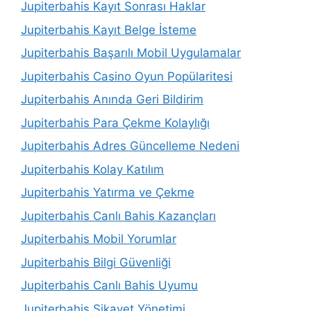
Jupiterbahis Kayıt Sonrası Haklar
Jupiterbahis Kayıt Belge İsteme
Jupiterbahis Başarılı Mobil Uygulamalar
Jupiterbahis Casino Oyun Popülaritesi
Jupiterbahis Anında Geri Bildirim
Jupiterbahis Para Çekme Kolaylığı
Jupiterbahis Adres Güncelleme Nedeni
Jupiterbahis Kolay Katılım
Jupiterbahis Yatırma ve Çekme
Jupiterbahis Canlı Bahis Kazançları
Jupiterbahis Mobil Yorumlar
Jupiterbahis Bilgi Güvenliği
Jupiterbahis Canlı Bahis Uyumu
Jupiterbahis Şikayet Yönetimi