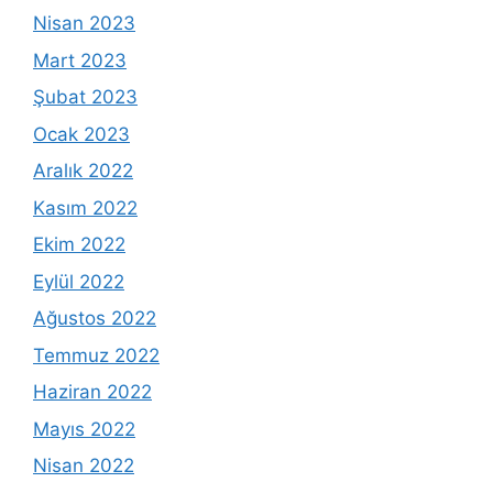
Nisan 2023
Mart 2023
Şubat 2023
Ocak 2023
Aralık 2022
Kasım 2022
Ekim 2022
Eylül 2022
Ağustos 2022
Temmuz 2022
Haziran 2022
Mayıs 2022
Nisan 2022