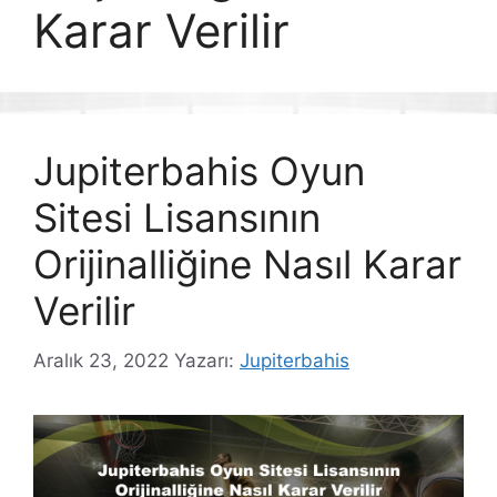
Karar Verilir
Jupiterbahis Oyun
Sitesi Lisansının
Orijinalliğine Nasıl Karar
Verilir
Aralık 23, 2022
Yazarı:
Jupiterbahis