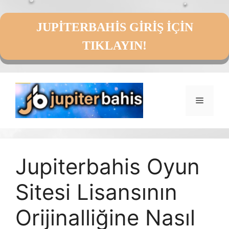
JUPİTERBAHİS GİRİŞ İÇİN
TIKLAYIN!
İçeriğe
atla
Menü
Jupiterbahis Oyun
Sitesi Lisansının
Orijinalliğine Nasıl