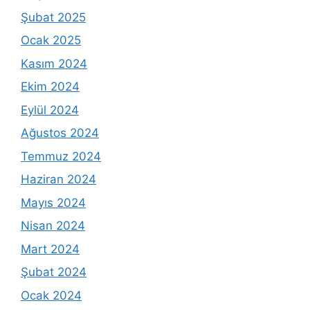
Şubat 2025
Ocak 2025
Kasım 2024
Ekim 2024
Eylül 2024
Ağustos 2024
Temmuz 2024
Haziran 2024
Mayıs 2024
Nisan 2024
Mart 2024
Şubat 2024
Ocak 2024