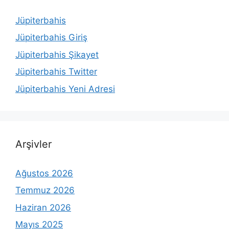
Jüpiterbahis
Jüpiterbahis Giriş
Jüpiterbahis Şikayet
Jüpiterbahis Twitter
Jüpiterbahis Yeni Adresi
Arşivler
Ağustos 2026
Temmuz 2026
Haziran 2026
Mayıs 2025