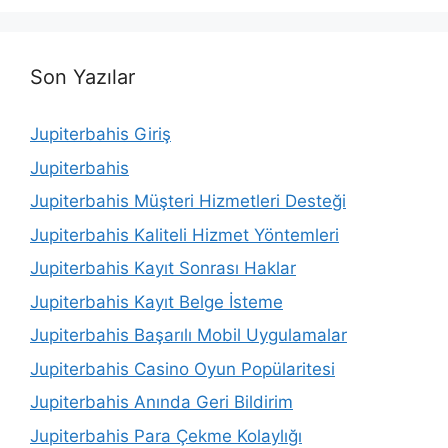
Son Yazılar
Jupiterbahis Giriş
Jupiterbahis
Jupiterbahis Müşteri Hizmetleri Desteği
Jupiterbahis Kaliteli Hizmet Yöntemleri
Jupiterbahis Kayıt Sonrası Haklar
Jupiterbahis Kayıt Belge İsteme
Jupiterbahis Başarılı Mobil Uygulamalar
Jupiterbahis Casino Oyun Popülaritesi
Jupiterbahis Anında Geri Bildirim
Jupiterbahis Para Çekme Kolaylığı