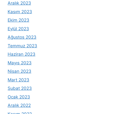
Aralık 2023
Kasım 2023
Ekim 2023
Eylül 2023
Ağustos 2023
Temmuz 2023
Haziran 2023
Mayıs 2023
Nisan 2023
Mart 2023
Şubat 2023
Ocak 2023
Aralık 2022
Kasım 2022