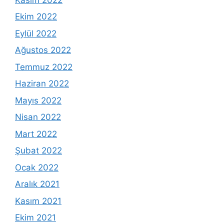
Ekim 2022
Eylül 2022
Ağustos 2022
Temmuz 2022
Haziran 2022
Mayıs 2022
Nisan 2022
Mart 2022
Şubat 2022
Ocak 2022
Aralık 2021
Kasım 2021
Ekim 2021