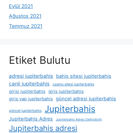
Eylül 2021
Ağustos 2021
Temmuz 2021
Etiket Bulutu
adresi jupiterbahis
bahis sitesi jupiterbahis
canli jupiterbahis
casino sitesi jupiterbahis
girisi jupiterbahis
giris jupiterbahis
güncel adresi jupiterbahis
giris yap jupiterbahis
Jupiterbahis
güncel jupiterbahis
Jupiterbahis Adres
Jupiterbahis Adres Değişikliği
Jupiterbahis adresi