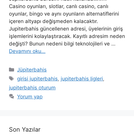
Casino oyunları, slotlar, canlı casino, canlı
oyunlar, bingo ve aynı oyunların alternatiflerini
içeren altyapı değişmeden kalacaktır.
Jupiterbahis güncellenen adresi, üyelerinin giriş
işlemlerini kolaylaştıracak. Kayıtlı adresim neden
değişti? Bunun nedeni bilgi teknolojileri ve …
Devamını oku…
Kategoriler
Jüpiterbahis
Etiketler
girisi jupiterbahis
,
jupiterbahis ligleri
,
jupiterbahis oturum
Yorum yap
Son Yazılar