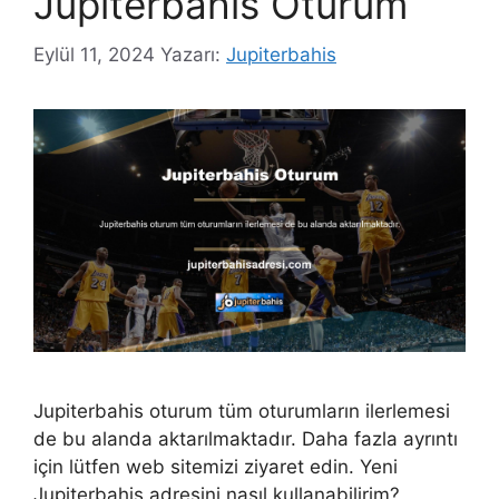
Jupiterbahis Oturum
Eylül 11, 2024
Yazarı:
Jupiterbahis
Jupiterbahis oturum tüm oturumların ilerlemesi
de bu alanda aktarılmaktadır. Daha fazla ayrıntı
için lütfen web sitemizi ziyaret edin. Yeni
Jupiterbahis adresini nasıl kullanabilirim?