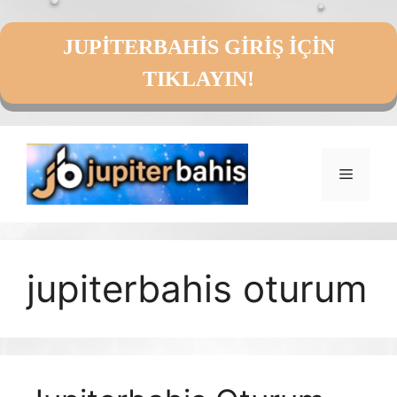
JUPİTERBAHİS GİRİŞ İÇİN
TIKLAYIN!
İçeriğe
atla
Menü
jupiterbahis oturum