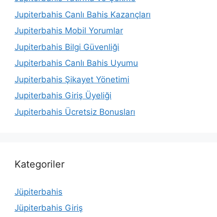
Jupiterbahis Canlı Bahis Kazançları
Jupiterbahis Mobil Yorumlar
Jupiterbahis Bilgi Güvenliği
Jupiterbahis Canlı Bahis Uyumu
Jupiterbahis Şikayet Yönetimi
Jupiterbahis Giriş Üyeliği
Jupiterbahis Ücretsiz Bonusları
Kategoriler
Jüpiterbahis
Jüpiterbahis Giriş