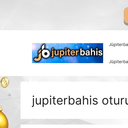
İçeriğe
atla
Jüpiterba
Jüpiterba
jupiterbahis otu