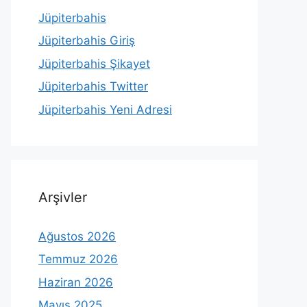
Jüpiterbahis
Jüpiterbahis Giriş
Jüpiterbahis Şikayet
Jüpiterbahis Twitter
Jüpiterbahis Yeni Adresi
Arşivler
Ağustos 2026
Temmuz 2026
Haziran 2026
Mayıs 2025