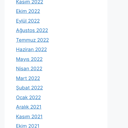
Kasım 2022
Ekim 2022
Eylül 2022
Ağustos 2022
Temmuz 2022
Haziran 2022
Mayıs 2022
Nisan 2022
Mart 2022
Şubat 2022
Ocak 2022
Aralık 2021
Kasım 2021
Ekim 2021