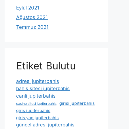
Eylül 2021
Ağustos 2021
Temmuz 2021
Etiket Bulutu
adresi jupiterbahis
bahis sitesi jupiterbahis
canli jupiterbahis
girisi jupiterbahis
casino sitesi jupiterbahis
giris jupiterbahis
giris yap jupiterbahis
güncel adresi jupiterbahis