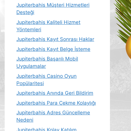
Jupiterbahis Müşteri Hizmetleri
Desteği
Jupiterbahis Kaliteli Hizmet
Yöntemleri
Jupiterbahis Kayıt Sonrası Haklar
Jupiterbahis Kayıt Belge İsteme
Jupiterbahis Başarılı Mobil
Uygulamalar
Jupiterbahis Casino Oyun
Popülaritesi
Jupiterbahis Anında Geri Bildirim
Jupiterbahis Para Çekme Kolaylığı
Jupiterbahis Adres Güncelleme
Nedeni
Jupiterbahis Kolay Katılım