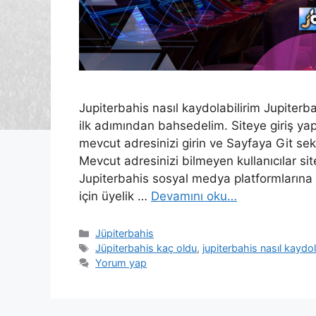
Jupiterbahis nasıl kaydolabilirim Jupiterb
ilk adımından bahsedelim. Siteye giriş yap
mevcut adresinizi girin ve Sayfaya Git se
Mevcut adresinizi bilmeyen kullanıcılar sitem
Jupiterbahis sosyal medya platformlarına g
için üyelik …
Devamını oku…
Kategoriler
Jüpiterbahis
Etiketler
Jüpiterbahis kaç oldu
,
jupiterbahis nasıl kaydol
Yorum yap