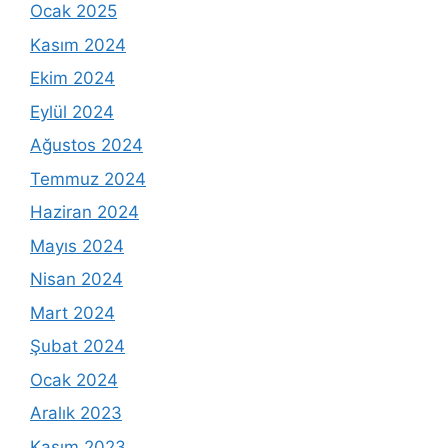
Ocak 2025
Kasım 2024
Ekim 2024
Eylül 2024
Ağustos 2024
Temmuz 2024
Haziran 2024
Mayıs 2024
Nisan 2024
Mart 2024
Şubat 2024
Ocak 2024
Aralık 2023
Kasım 2023