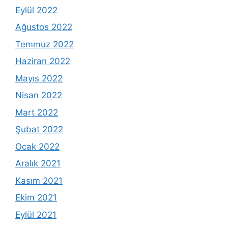
Eylül 2022
Ağustos 2022
Temmuz 2022
Haziran 2022
Mayıs 2022
Nisan 2022
Mart 2022
Şubat 2022
Ocak 2022
Aralık 2021
Kasım 2021
Ekim 2021
Eylül 2021