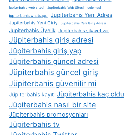
jupiterbahis web sitesi
Jupiterbahis Web Sitesi İncelemesi
Jupiterbahis Yeni Adres
jupiterbahis whatsapp
Jupiterbahis Yeni Giriş
Jupiterbahis Yeni Giriş Adresi
Jupiterbahis Üyelik
Jupiterbahis şikayet var
Jüpiterbahis giriş adresi
Jüpiterbahis giriş yap
Jüpiterbahis güncel adresi
Jüpiterbahis güncel giriş
Jüpiterbahis güvenilir mi
Jüpiterbahis kaç oldu
Jüpiterbahis kayıt
Jüpiterbahis nasıl bir site
Jüpiterbahis promosyonları
Jüpiterbahis tv
Jüpiterbahis Twitter