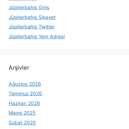
Jüpiterbahis Giriş
Jüpiterbahis Şikayet
Jüpiterbahis Twitter
Jüpiterbahis Yeni Adresi
Arşivler
Ağustos 2026
Temmuz 2026
Haziran 2026
Mayıs 2025
Şubat 2025