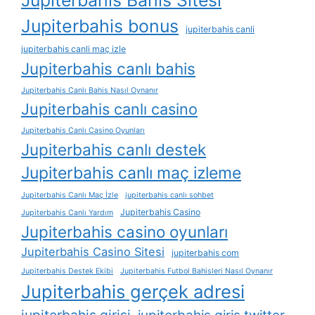
Jupiterbahis bonus
jupiterbahis canli
jupiterbahis canli maç izle
Jupiterbahis canlı bahis
Jupiterbahis Canlı Bahis Nasıl Oynanır
Jupiterbahis canlı casino
Jupiterbahis Canlı Casino Oyunları
Jupiterbahis canlı destek
Jupiterbahis canlı maç izleme
Jupiterbahis Canlı Maç İzle
jupiterbahis canlı sohbet
Jupiterbahis Casino
Jupiterbahis Canlı Yardım
Jupiterbahis casino oyunları
Jupiterbahis Casino Sitesi
jupiterbahis com
Jupiterbahis Destek Ekibi
Jupiterbahis Futbol Bahisleri Nasıl Oynanır
Jupiterbahis gerçek adresi
jupiterbahis girisi