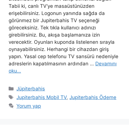
Tabii ki, canlı TV’ye masaüstünüzden
erişebilirsiniz. Logonun yanında sağda da
görünmez bir Jupiterbahis TV seçeneği
göreceksiniz. Tek tıkla kullanıcı adınızı
girebilirsiniz. Bu, akışa başlamanıza izin
verecektir. Oyunları kuponda listelenen sırayla
oynayabilirsiniz. Herhangi bir cihazdan giriş
yapın. Yasal cep telefonu TV sansürü nedeniyle
adreslerin kapatılmasının ardından …
Devamını
oku…
Kategoriler
Jüpiterbahis
Etiketler
Jupiterbahis Mobil TV
,
Jupiterbahis Ödeme
Yorum yap