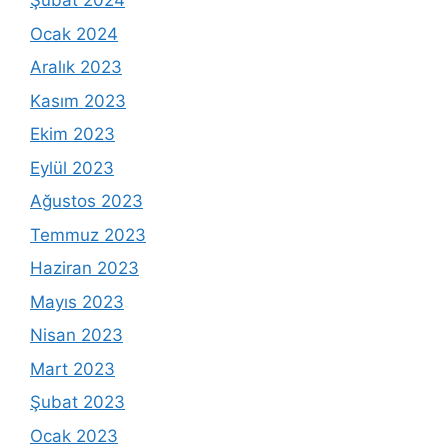
Şubat 2024
Ocak 2024
Aralık 2023
Kasım 2023
Ekim 2023
Eylül 2023
Ağustos 2023
Temmuz 2023
Haziran 2023
Mayıs 2023
Nisan 2023
Mart 2023
Şubat 2023
Ocak 2023