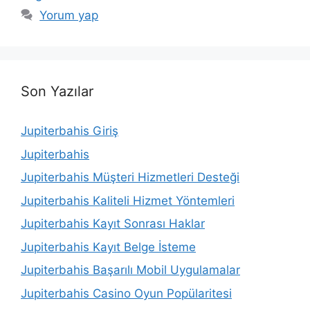
Yorum yap
Son Yazılar
Jupiterbahis Giriş
Jupiterbahis
Jupiterbahis Müşteri Hizmetleri Desteği
Jupiterbahis Kaliteli Hizmet Yöntemleri
Jupiterbahis Kayıt Sonrası Haklar
Jupiterbahis Kayıt Belge İsteme
Jupiterbahis Başarılı Mobil Uygulamalar
Jupiterbahis Casino Oyun Popülaritesi