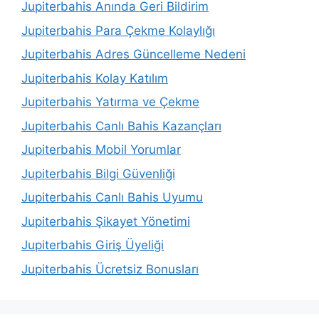
Jupiterbahis Anında Geri Bildirim
Jupiterbahis Para Çekme Kolaylığı
Jupiterbahis Adres Güncelleme Nedeni
Jupiterbahis Kolay Katılım
Jupiterbahis Yatırma ve Çekme
Jupiterbahis Canlı Bahis Kazançları
Jupiterbahis Mobil Yorumlar
Jupiterbahis Bilgi Güvenliği
Jupiterbahis Canlı Bahis Uyumu
Jupiterbahis Şikayet Yönetimi
Jupiterbahis Giriş Üyeliği
Jupiterbahis Ücretsiz Bonusları