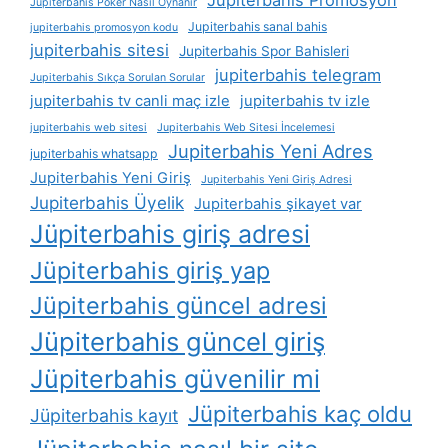
Jupiterbahis Poker Nasıl Oynanır
Jupiterbahis sanal bahis
jupiterbahis promosyon kodu
jupiterbahis sitesi
Jupiterbahis Spor Bahisleri
jupiterbahis telegram
Jupiterbahis Sıkça Sorulan Sorular
jupiterbahis tv canli maç izle
jupiterbahis tv izle
jupiterbahis web sitesi
Jupiterbahis Web Sitesi İncelemesi
Jupiterbahis Yeni Adres
jupiterbahis whatsapp
Jupiterbahis Yeni Giriş
Jupiterbahis Yeni Giriş Adresi
Jupiterbahis Üyelik
Jupiterbahis şikayet var
Jüpiterbahis giriş adresi
Jüpiterbahis giriş yap
Jüpiterbahis güncel adresi
Jüpiterbahis güncel giriş
Jüpiterbahis güvenilir mi
Jüpiterbahis kaç oldu
Jüpiterbahis kayıt