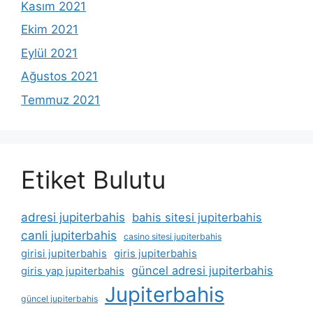
Kasım 2021
Ekim 2021
Eylül 2021
Ağustos 2021
Temmuz 2021
Etiket Bulutu
adresi jupiterbahis
bahis sitesi jupiterbahis
canli jupiterbahis
casino sitesi jupiterbahis
girisi jupiterbahis
giris jupiterbahis
güncel adresi jupiterbahis
giris yap jupiterbahis
Jupiterbahis
güncel jupiterbahis