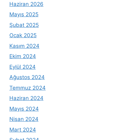
Haziran 2026
Mayıs 2025
Şubat 2025
Ocak 2025
Kasım 2024
Ekim 2024
Eylül 2024
Ağustos 2024
Temmuz 2024
Haziran 2024
Mayıs 2024
Nisan 2024
Mart 2024