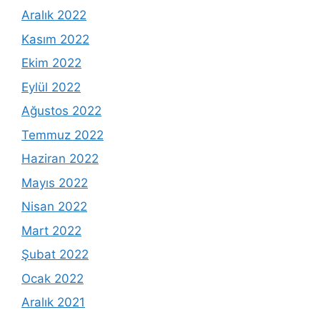
Aralık 2022
Kasım 2022
Ekim 2022
Eylül 2022
Ağustos 2022
Temmuz 2022
Haziran 2022
Mayıs 2022
Nisan 2022
Mart 2022
Şubat 2022
Ocak 2022
Aralık 2021