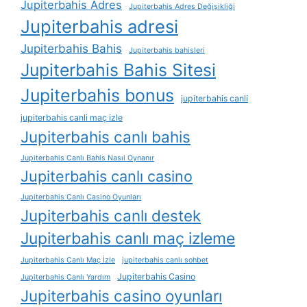
Jupiterbahis Adres
Jupiterbahis Adres Değişikliği
Jupiterbahis adresi
Jupiterbahis Bahis
Jupiterbahis bahisleri
Jupiterbahis Bahis Sitesi
Jupiterbahis bonus
jupiterbahis canli
jupiterbahis canli maç izle
Jupiterbahis canlı bahis
Jupiterbahis Canlı Bahis Nasıl Oynanır
Jupiterbahis canlı casino
Jupiterbahis Canlı Casino Oyunları
Jupiterbahis canlı destek
Jupiterbahis canlı maç izleme
Jupiterbahis Canlı Maç İzle
jupiterbahis canlı sohbet
Jupiterbahis Casino
Jupiterbahis Canlı Yardım
Jupiterbahis casino oyunları