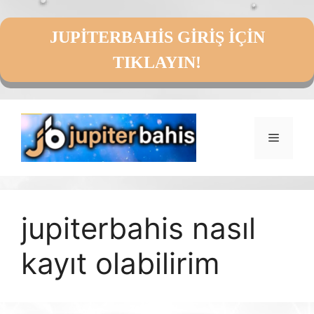
JUPİTERBAHİS GİRİŞ İÇİN
TIKLAYIN!
İçeriğe
atla
Menü
jupiterbahis nasıl
kayıt olabilirim