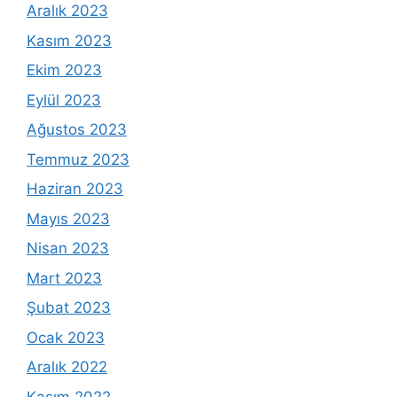
Aralık 2023
Kasım 2023
Ekim 2023
Eylül 2023
Ağustos 2023
Temmuz 2023
Haziran 2023
Mayıs 2023
Nisan 2023
Mart 2023
Şubat 2023
Ocak 2023
Aralık 2022
Kasım 2022