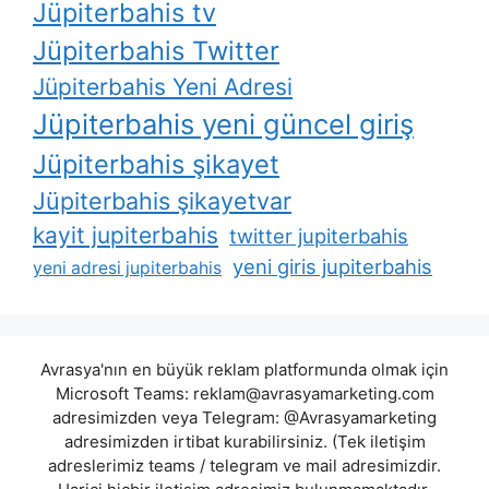
Jüpiterbahis tv
Jüpiterbahis Twitter
Jüpiterbahis Yeni Adresi
Jüpiterbahis yeni güncel giriş
Jüpiterbahis şikayet
Jüpiterbahis şikayetvar
kayit jupiterbahis
twitter jupiterbahis
yeni giris jupiterbahis
yeni adresi jupiterbahis
Avrasya'nın en büyük reklam platformunda olmak için
Microsoft Teams:
reklam@avrasyamarketing.com
adresimizden veya Telegram: @Avrasyamarketing
adresimizden irtibat kurabilirsiniz. (Tek iletişim
adreslerimiz teams / telegram ve mail adresimizdir.