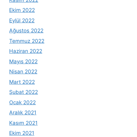
Ekim 2022
Eylül 2022
Ağustos 2022
Temmuz 2022
Haziran 2022
Mayıs 2022
Nisan 2022
Mart 2022
Şubat 2022
Ocak 2022
Aralık 2021
Kasım 2021
Ekim 2021