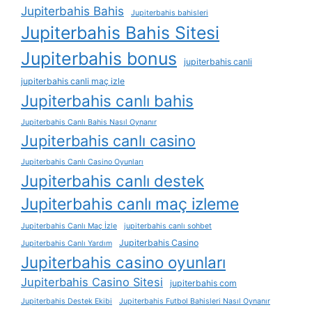
Jupiterbahis Bahis
Jupiterbahis bahisleri
Jupiterbahis Bahis Sitesi
Jupiterbahis bonus
jupiterbahis canli
jupiterbahis canli maç izle
Jupiterbahis canlı bahis
Jupiterbahis Canlı Bahis Nasıl Oynanır
Jupiterbahis canlı casino
Jupiterbahis Canlı Casino Oyunları
Jupiterbahis canlı destek
Jupiterbahis canlı maç izleme
Jupiterbahis Canlı Maç İzle
jupiterbahis canlı sohbet
Jupiterbahis Casino
Jupiterbahis Canlı Yardım
Jupiterbahis casino oyunları
Jupiterbahis Casino Sitesi
jupiterbahis com
Jupiterbahis Destek Ekibi
Jupiterbahis Futbol Bahisleri Nasıl Oynanır