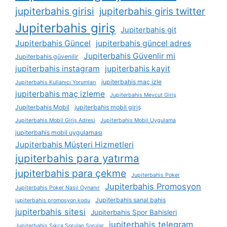
jupiterbahis girisi
jupiterbahis giris twitter
Jupiterbahis giriş
Jupiterbahis git
Jupiterbahis Güncel
jupiterbahis güncel adres
Jupiterbahis Güvenlir mi
Jupiterbahis güvenilir
jupiterbahis instagram
jupiterbahis kayit
jupiterbahis maç izle
Jupiterbahis Kullanıcı Yorumları
jupiterbahis maç izleme
Jupiterbahis Mevcut Giriş
Jupiterbahis Mobil
jupiterbahis mobil giriş
Jupiterbahis Mobil Giriş Adresi
Jupiterbahis Mobil Uygulama
jupiterbahis mobil uygulaması
Jupiterbahis Müşteri Hizmetleri
jupiterbahis para yatırma
jupiterbahis para çekme
Jupiterbahis Poker
Jupiterbahis Promosyon
Jupiterbahis Poker Nasıl Oynanır
Jupiterbahis sanal bahis
jupiterbahis promosyon kodu
jupiterbahis sitesi
Jupiterbahis Spor Bahisleri
jupiterbahis telegram
Jupiterbahis Sıkça Sorulan Sorular