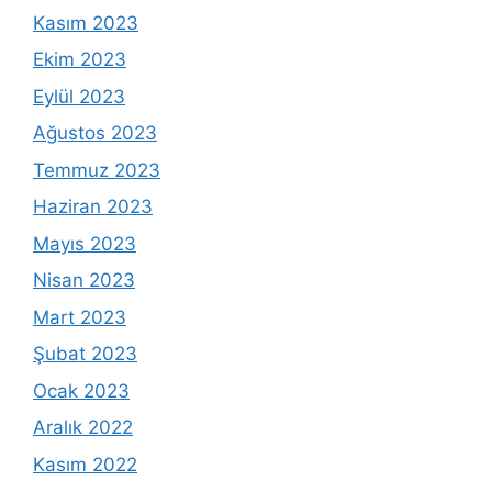
Kasım 2023
Ekim 2023
Eylül 2023
Ağustos 2023
Temmuz 2023
Haziran 2023
Mayıs 2023
Nisan 2023
Mart 2023
Şubat 2023
Ocak 2023
Aralık 2022
Kasım 2022