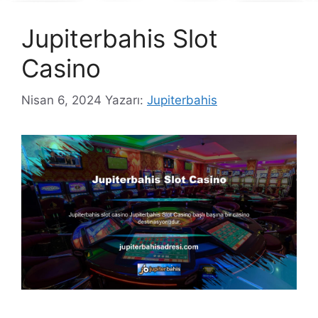
Jupiterbahis Slot
Casino
Nisan 6, 2024
Yazarı:
Jupiterbahis