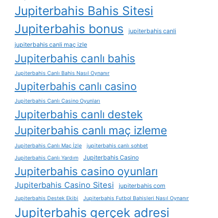
Jupiterbahis Bahis Sitesi
Jupiterbahis bonus
jupiterbahis canli
jupiterbahis canli maç izle
Jupiterbahis canlı bahis
Jupiterbahis Canlı Bahis Nasıl Oynanır
Jupiterbahis canlı casino
Jupiterbahis Canlı Casino Oyunları
Jupiterbahis canlı destek
Jupiterbahis canlı maç izleme
Jupiterbahis Canlı Maç İzle
jupiterbahis canlı sohbet
Jupiterbahis Casino
Jupiterbahis Canlı Yardım
Jupiterbahis casino oyunları
Jupiterbahis Casino Sitesi
jupiterbahis com
Jupiterbahis Destek Ekibi
Jupiterbahis Futbol Bahisleri Nasıl Oynanır
Jupiterbahis gerçek adresi