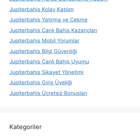
Jupiterbahis Kolay Katılım
Jupiterbahis Yatırma ve Çekme
Jupiterbahis Canlı Bahis Kazançları
Jupiterbahis Mobil Yorumlar
Jupiterbahis Bilgi Güvenliği
Jupiterbahis Canlı Bahis Uyumu
Jupiterbahis Şikayet Yönetimi
Jupiterbahis Giriş Üyeliği
Jupiterbahis Ücretsiz Bonusları
Kategoriler