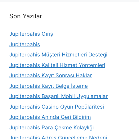
Son Yazılar
Jupiterbahis Giriş
Jupiterbahis
Jupiterbahis Müşteri Hizmetleri Desteği
Jupiterbahis Kaliteli Hizmet Yöntemleri
Jupiterbahis Kayıt Sonrası Haklar
Jupiterbahis Kayıt Belge İsteme
Jupiterbahis Başarılı Mobil Uygulamalar
Jupiterbahis Casino Oyun Popülaritesi
Jupiterbahis Anında Geri Bildirim
Jupiterbahis Para Çekme Kolaylığı
Jupiterbahis Adres Güncelleme Nedeni