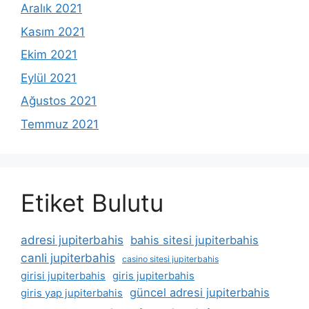
Aralık 2021
Kasım 2021
Ekim 2021
Eylül 2021
Ağustos 2021
Temmuz 2021
Etiket Bulutu
adresi jupiterbahis
bahis sitesi jupiterbahis
canli jupiterbahis
casino sitesi jupiterbahis
girisi jupiterbahis
giris jupiterbahis
güncel adresi jupiterbahis
giris yap jupiterbahis