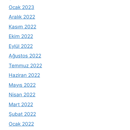
Ocak 2023
Aralık 2022
Kasım 2022
Ekim 2022
Eylül 2022
Ağustos 2022
Temmuz 2022
Haziran 2022
Mayıs 2022
Nisan 2022
Mart 2022
Şubat 2022
Ocak 2022