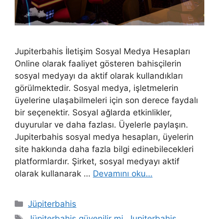
Jupiterbahis İletişim Sosyal Medya Hesapları
Online olarak faaliyet gösteren bahisçilerin
sosyal medyayı da aktif olarak kullandıkları
görülmektedir. Sosyal medya, işletmelerin
üyelerine ulaşabilmeleri için son derece faydalı
bir seçenektir. Sosyal ağlarda etkinlikler,
duyurular ve daha fazlası. Üyelerle paylaşın.
Jupiterbahis sosyal medya hesapları, üyelerin
site hakkında daha fazla bilgi edinebilecekleri
platformlardır. Şirket, sosyal medyayı aktif
olarak kullanarak …
Devamını oku…
Kategoriler
Jüpiterbahis
Etiketler
Jüpiterbahis güvenilir mi
,
Jupiterbahis