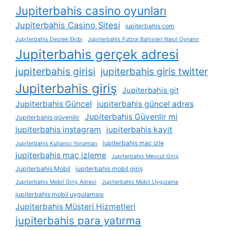
Jupiterbahis casino oyunları
Jupiterbahis Casino Sitesi
jupiterbahis com
Jupiterbahis Destek Ekibi
Jupiterbahis Futbol Bahisleri Nasıl Oynanır
Jupiterbahis gerçek adresi
jupiterbahis girisi
jupiterbahis giris twitter
Jupiterbahis giriş
Jupiterbahis git
Jupiterbahis Güncel
jupiterbahis güncel adres
Jupiterbahis Güvenlir mi
Jupiterbahis güvenilir
jupiterbahis instagram
jupiterbahis kayit
jupiterbahis maç izle
Jupiterbahis Kullanıcı Yorumları
jupiterbahis maç izleme
Jupiterbahis Mevcut Giriş
Jupiterbahis Mobil
jupiterbahis mobil giriş
Jupiterbahis Mobil Giriş Adresi
Jupiterbahis Mobil Uygulama
jupiterbahis mobil uygulaması
Jupiterbahis Müşteri Hizmetleri
jupiterbahis para yatırma