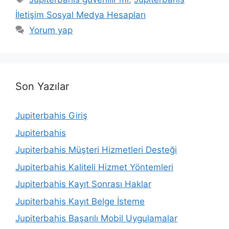
İletişim Sosyal Medya Hesapları
Yorum yap
Son Yazılar
Jupiterbahis Giriş
Jupiterbahis
Jupiterbahis Müşteri Hizmetleri Desteği
Jupiterbahis Kaliteli Hizmet Yöntemleri
Jupiterbahis Kayıt Sonrası Haklar
Jupiterbahis Kayıt Belge İsteme
Jupiterbahis Başarılı Mobil Uygulamalar