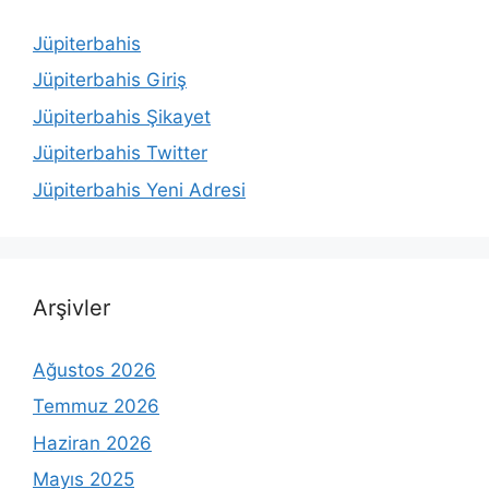
Jüpiterbahis
Jüpiterbahis Giriş
Jüpiterbahis Şikayet
Jüpiterbahis Twitter
Jüpiterbahis Yeni Adresi
Arşivler
Ağustos 2026
Temmuz 2026
Haziran 2026
Mayıs 2025