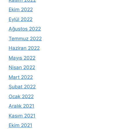
Ekim 2022
Eylül 2022
Ağustos 2022
Temmuz 2022
Haziran 2022
Mayıs 2022
Nisan 2022
Mart 2022
Şubat 2022
Ocak 2022
Aralık 2021
Kasım 2021
Ekim 2021