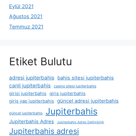
Eylül 2021
Ağustos 2021
Temmuz 2021
Etiket Bulutu
adresi jupiterbahis
bahis sitesi jupiterbahis
canli jupiterbahis
casino sitesi jupiterbahis
girisi jupiterbahis
giris jupiterbahis
güncel adresi jupiterbahis
giris yap jupiterbahis
Jupiterbahis
güncel jupiterbahis
Jupiterbahis Adres
Jupiterbahis Adres Değişikliği
Jupiterbahis adresi