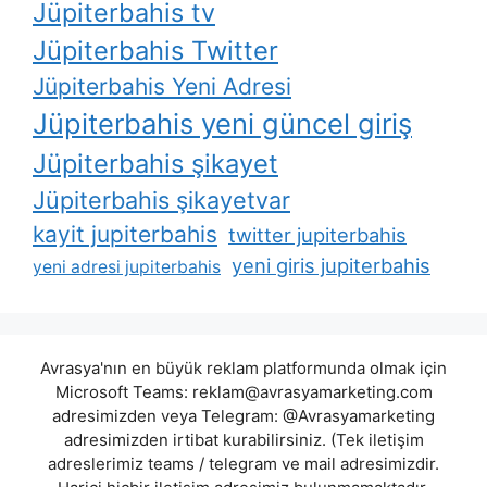
Jüpiterbahis tv
Jüpiterbahis Twitter
Jüpiterbahis Yeni Adresi
Jüpiterbahis yeni güncel giriş
Jüpiterbahis şikayet
Jüpiterbahis şikayetvar
kayit jupiterbahis
twitter jupiterbahis
yeni giris jupiterbahis
yeni adresi jupiterbahis
Avrasya'nın en büyük reklam platformunda olmak için
Microsoft Teams:
reklam@avrasyamarketing.com
adresimizden veya Telegram: @Avrasyamarketing
adresimizden irtibat kurabilirsiniz. (Tek iletişim
adreslerimiz teams / telegram ve mail adresimizdir.