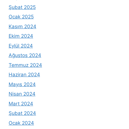
Şubat 2025
Ocak 2025
Kasım 2024
Ekim 2024
Eylül 2024
Ağustos 2024
Temmuz 2024
Haziran 2024
Mayıs 2024
Nisan 2024
Mart 2024
Şubat 2024
Ocak 2024