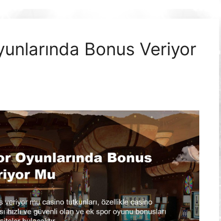
yunlarında Bonus Veriyor