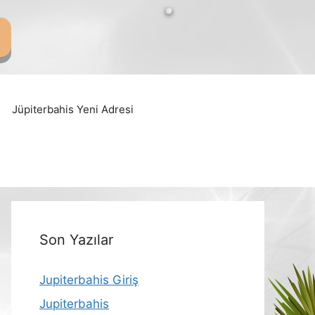
Jüpiterbahis Yeni Adresi
Son Yazılar
Jupiterbahis Giriş
Jupiterbahis