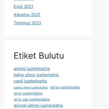
Eylül 2021
Ağustos 2021
Temmuz 2021
Etiket Bulutu
adresi jupiterbahis
bahis sitesi jupiterbahis
canli jupiterbahis
girisi jupiterbahis
casino sitesi jupiterbahis
giris jupiterbahis
giris yap jupiterbahis
güncel adresi jupiterbahis