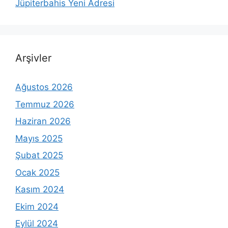
Jüpiterbahis Yeni Adresi
Arşivler
Ağustos 2026
Temmuz 2026
Haziran 2026
Mayıs 2025
Şubat 2025
Ocak 2025
Kasım 2024
Ekim 2024
Eylül 2024