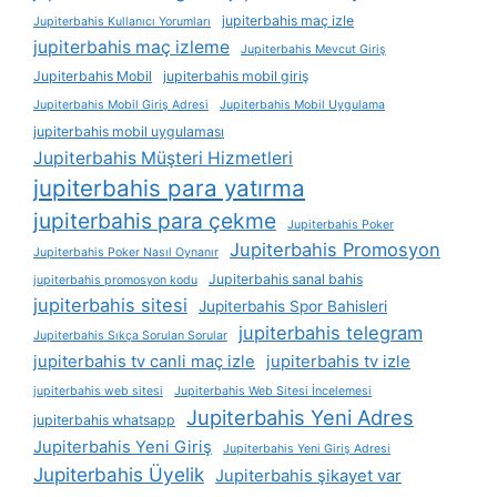
jupiterbahis maç izle
Jupiterbahis Kullanıcı Yorumları
jupiterbahis maç izleme
Jupiterbahis Mevcut Giriş
Jupiterbahis Mobil
jupiterbahis mobil giriş
Jupiterbahis Mobil Giriş Adresi
Jupiterbahis Mobil Uygulama
jupiterbahis mobil uygulaması
Jupiterbahis Müşteri Hizmetleri
jupiterbahis para yatırma
jupiterbahis para çekme
Jupiterbahis Poker
Jupiterbahis Promosyon
Jupiterbahis Poker Nasıl Oynanır
Jupiterbahis sanal bahis
jupiterbahis promosyon kodu
jupiterbahis sitesi
Jupiterbahis Spor Bahisleri
jupiterbahis telegram
Jupiterbahis Sıkça Sorulan Sorular
jupiterbahis tv canli maç izle
jupiterbahis tv izle
jupiterbahis web sitesi
Jupiterbahis Web Sitesi İncelemesi
Jupiterbahis Yeni Adres
jupiterbahis whatsapp
Jupiterbahis Yeni Giriş
Jupiterbahis Yeni Giriş Adresi
Jupiterbahis Üyelik
Jupiterbahis şikayet var