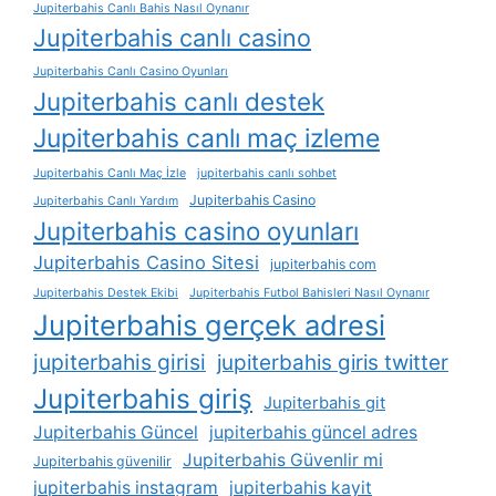
Jupiterbahis Canlı Bahis Nasıl Oynanır
Jupiterbahis canlı casino
Jupiterbahis Canlı Casino Oyunları
Jupiterbahis canlı destek
Jupiterbahis canlı maç izleme
Jupiterbahis Canlı Maç İzle
jupiterbahis canlı sohbet
Jupiterbahis Casino
Jupiterbahis Canlı Yardım
Jupiterbahis casino oyunları
Jupiterbahis Casino Sitesi
jupiterbahis com
Jupiterbahis Destek Ekibi
Jupiterbahis Futbol Bahisleri Nasıl Oynanır
Jupiterbahis gerçek adresi
jupiterbahis girisi
jupiterbahis giris twitter
Jupiterbahis giriş
Jupiterbahis git
Jupiterbahis Güncel
jupiterbahis güncel adres
Jupiterbahis Güvenlir mi
Jupiterbahis güvenilir
jupiterbahis instagram
jupiterbahis kayit