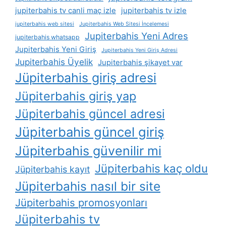
jupiterbahis tv canli maç izle
jupiterbahis tv izle
jupiterbahis web sitesi
Jupiterbahis Web Sitesi İncelemesi
Jupiterbahis Yeni Adres
jupiterbahis whatsapp
Jupiterbahis Yeni Giriş
Jupiterbahis Yeni Giriş Adresi
Jupiterbahis Üyelik
Jupiterbahis şikayet var
Jüpiterbahis giriş adresi
Jüpiterbahis giriş yap
Jüpiterbahis güncel adresi
Jüpiterbahis güncel giriş
Jüpiterbahis güvenilir mi
Jüpiterbahis kaç oldu
Jüpiterbahis kayıt
Jüpiterbahis nasıl bir site
Jüpiterbahis promosyonları
Jüpiterbahis tv