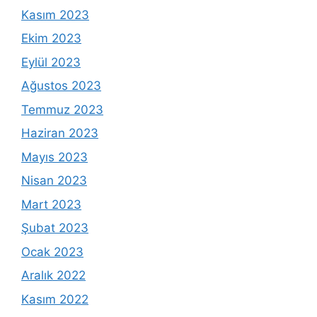
Kasım 2023
Ekim 2023
Eylül 2023
Ağustos 2023
Temmuz 2023
Haziran 2023
Mayıs 2023
Nisan 2023
Mart 2023
Şubat 2023
Ocak 2023
Aralık 2022
Kasım 2022