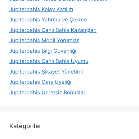
Jupiterbahis Kolay Katılım
Jupiterbahis Yatırma ve Çekme
Jupiterbahis Canlı Bahis Kazançları
Jupiterbahis Mobil Yorumlar
Jupiterbahis Bilgi Güvenliği
Jupiterbahis Canlı Bahis Uyumu
Jupiterbahis Şikayet Yönetimi
Jupiterbahis Giriş Üyeliği
Jupiterbahis Ücretsiz Bonusları
Kategoriler