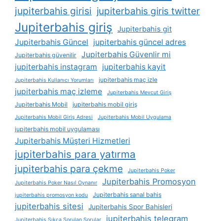
jupiterbahis girisi
jupiterbahis giris twitter
Jupiterbahis giriş
Jupiterbahis git
Jupiterbahis Güncel
jupiterbahis güncel adres
Jupiterbahis Güvenlir mi
Jupiterbahis güvenilir
jupiterbahis instagram
jupiterbahis kayit
jupiterbahis maç izle
Jupiterbahis Kullanıcı Yorumları
jupiterbahis maç izleme
Jupiterbahis Mevcut Giriş
Jupiterbahis Mobil
jupiterbahis mobil giriş
Jupiterbahis Mobil Giriş Adresi
Jupiterbahis Mobil Uygulama
jupiterbahis mobil uygulaması
Jupiterbahis Müşteri Hizmetleri
jupiterbahis para yatırma
jupiterbahis para çekme
Jupiterbahis Poker
Jupiterbahis Promosyon
Jupiterbahis Poker Nasıl Oynanır
Jupiterbahis sanal bahis
jupiterbahis promosyon kodu
jupiterbahis sitesi
Jupiterbahis Spor Bahisleri
jupiterbahis telegram
Jupiterbahis Sıkça Sorulan Sorular