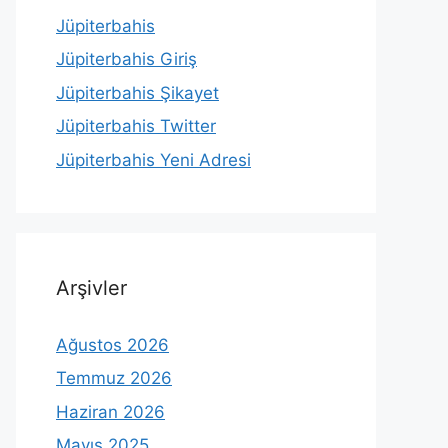
Jüpiterbahis
Jüpiterbahis Giriş
Jüpiterbahis Şikayet
Jüpiterbahis Twitter
Jüpiterbahis Yeni Adresi
Arşivler
Ağustos 2026
Temmuz 2026
Haziran 2026
Mayıs 2025