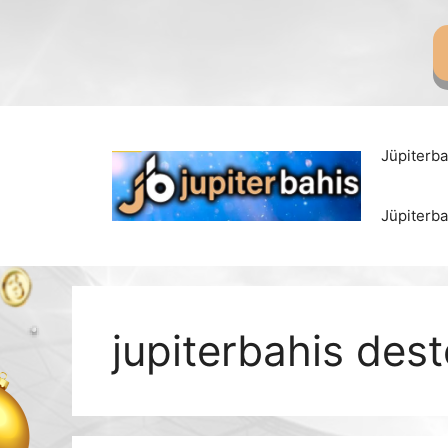
İçeriğe
atla
Jüpiterba
Jüpiterba
jupiterbahis deste