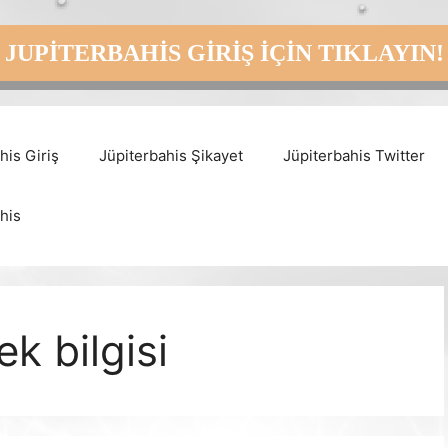
JUPİTERBAHİS GİRİŞ İÇİN TIKLAYIN!
his Giriş
Jüpiterbahis Şikayet
Jüpiterbahis Twitter
his
k bilgisi