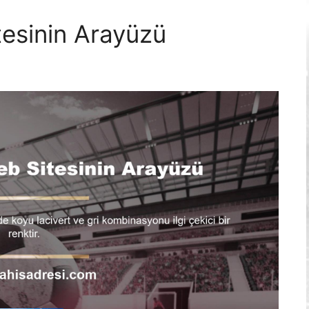
tesinin Arayüzü