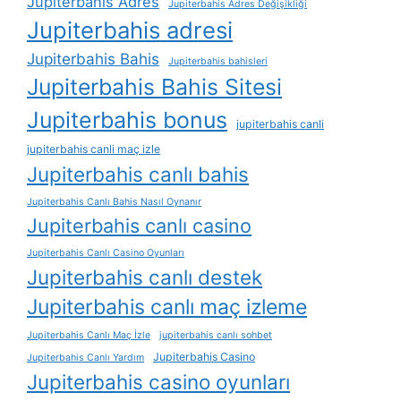
Jupiterbahis Adres
Jupiterbahis Adres Değişikliği
Jupiterbahis adresi
Jupiterbahis Bahis
Jupiterbahis bahisleri
Jupiterbahis Bahis Sitesi
Jupiterbahis bonus
jupiterbahis canli
jupiterbahis canli maç izle
Jupiterbahis canlı bahis
Jupiterbahis Canlı Bahis Nasıl Oynanır
Jupiterbahis canlı casino
Jupiterbahis Canlı Casino Oyunları
Jupiterbahis canlı destek
Jupiterbahis canlı maç izleme
Jupiterbahis Canlı Maç İzle
jupiterbahis canlı sohbet
Jupiterbahis Casino
Jupiterbahis Canlı Yardım
Jupiterbahis casino oyunları