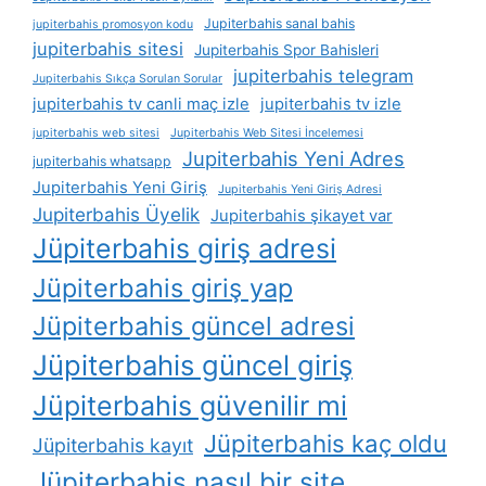
Jupiterbahis sanal bahis
jupiterbahis promosyon kodu
jupiterbahis sitesi
Jupiterbahis Spor Bahisleri
jupiterbahis telegram
Jupiterbahis Sıkça Sorulan Sorular
jupiterbahis tv canli maç izle
jupiterbahis tv izle
jupiterbahis web sitesi
Jupiterbahis Web Sitesi İncelemesi
Jupiterbahis Yeni Adres
jupiterbahis whatsapp
Jupiterbahis Yeni Giriş
Jupiterbahis Yeni Giriş Adresi
Jupiterbahis Üyelik
Jupiterbahis şikayet var
Jüpiterbahis giriş adresi
Jüpiterbahis giriş yap
Jüpiterbahis güncel adresi
Jüpiterbahis güncel giriş
Jüpiterbahis güvenilir mi
Jüpiterbahis kaç oldu
Jüpiterbahis kayıt
Jüpiterbahis nasıl bir site