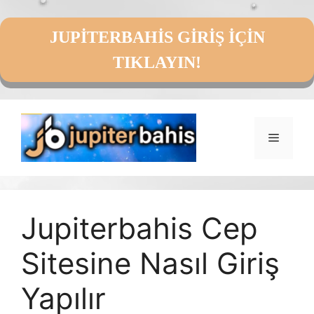
JUPİTERBAHİS GİRİŞ İÇİN
TIKLAYIN!
İçeriğe
atla
Menü
Jupiterbahis Cep
Sitesine Nasıl Giriş
Yapılır