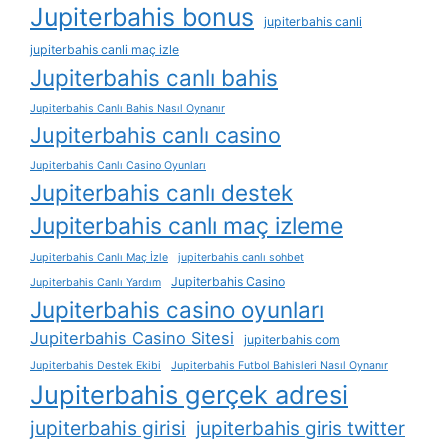
Jupiterbahis bonus
jupiterbahis canli
jupiterbahis canli maç izle
Jupiterbahis canlı bahis
Jupiterbahis Canlı Bahis Nasıl Oynanır
Jupiterbahis canlı casino
Jupiterbahis Canlı Casino Oyunları
Jupiterbahis canlı destek
Jupiterbahis canlı maç izleme
Jupiterbahis Canlı Maç İzle
jupiterbahis canlı sohbet
Jupiterbahis Casino
Jupiterbahis Canlı Yardım
Jupiterbahis casino oyunları
Jupiterbahis Casino Sitesi
jupiterbahis com
Jupiterbahis Destek Ekibi
Jupiterbahis Futbol Bahisleri Nasıl Oynanır
Jupiterbahis gerçek adresi
jupiterbahis girisi
jupiterbahis giris twitter