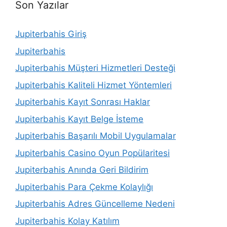
Son Yazılar
Jupiterbahis Giriş
Jupiterbahis
Jupiterbahis Müşteri Hizmetleri Desteği
Jupiterbahis Kaliteli Hizmet Yöntemleri
Jupiterbahis Kayıt Sonrası Haklar
Jupiterbahis Kayıt Belge İsteme
Jupiterbahis Başarılı Mobil Uygulamalar
Jupiterbahis Casino Oyun Popülaritesi
Jupiterbahis Anında Geri Bildirim
Jupiterbahis Para Çekme Kolaylığı
Jupiterbahis Adres Güncelleme Nedeni
Jupiterbahis Kolay Katılım