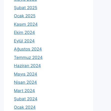
Şubat 2025
Ocak 2025
Kasım 2024
Ekim 2024
Eylül 2024
Ağustos 2024
Temmuz 2024
Haziran 2024
Mayıs 2024
Nisan 2024
Mart 2024
Şubat 2024
Ocak 2024