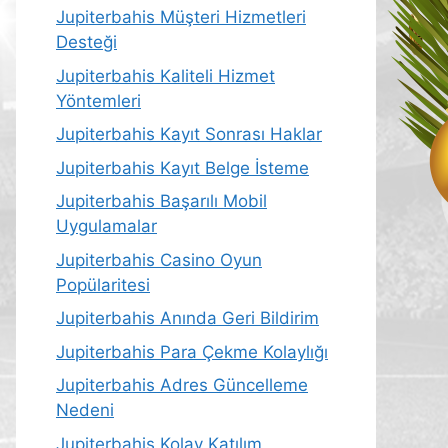
Jupiterbahis Müşteri Hizmetleri
Desteği
Jupiterbahis Kaliteli Hizmet
Yöntemleri
Jupiterbahis Kayıt Sonrası Haklar
Jupiterbahis Kayıt Belge İsteme
Jupiterbahis Başarılı Mobil
Uygulamalar
Jupiterbahis Casino Oyun
Popülaritesi
Jupiterbahis Anında Geri Bildirim
Jupiterbahis Para Çekme Kolaylığı
Jupiterbahis Adres Güncelleme
Nedeni
Jupiterbahis Kolay Katılım