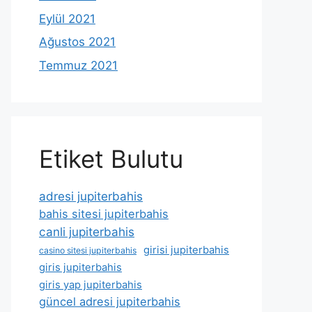
Eylül 2021
Ağustos 2021
Temmuz 2021
Etiket Bulutu
adresi jupiterbahis
bahis sitesi jupiterbahis
canli jupiterbahis
girisi jupiterbahis
casino sitesi jupiterbahis
giris jupiterbahis
giris yap jupiterbahis
güncel adresi jupiterbahis