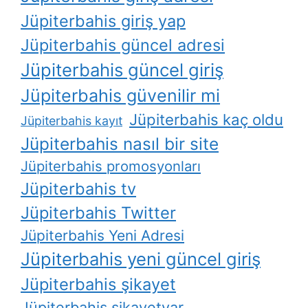
Jüpiterbahis giriş yap
Jüpiterbahis güncel adresi
Jüpiterbahis güncel giriş
Jüpiterbahis güvenilir mi
Jüpiterbahis kaç oldu
Jüpiterbahis kayıt
Jüpiterbahis nasıl bir site
Jüpiterbahis promosyonları
Jüpiterbahis tv
Jüpiterbahis Twitter
Jüpiterbahis Yeni Adresi
Jüpiterbahis yeni güncel giriş
Jüpiterbahis şikayet
Jüpiterbahis şikayetvar