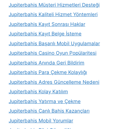
Jupiterbahis Müşteri Hizmetleri Desteği
Jupiterbahis Kaliteli Hizmet Yöntemleri
Jupiterbahis Kayıt Sonrası Haklar
Jupiterbahis Kayıt Belge İsteme
Jupiterbahis Başarılı Mobil Uygulamalar
Jupiterbahis Casino Oyun Popülaritesi
Jupiterbahis Anında Geri Bildirim
Jupiterbahis Para Çekme Kolaylığı
Jupiterbahis Adres Güncelleme Nedeni
Jupiterbahis Kolay Katılım
Jupiterbahis Yatırma ve Çekme
Jupiterbahis Canlı Bahis Kazançları
Jupiterbahis Mobil Yorumlar