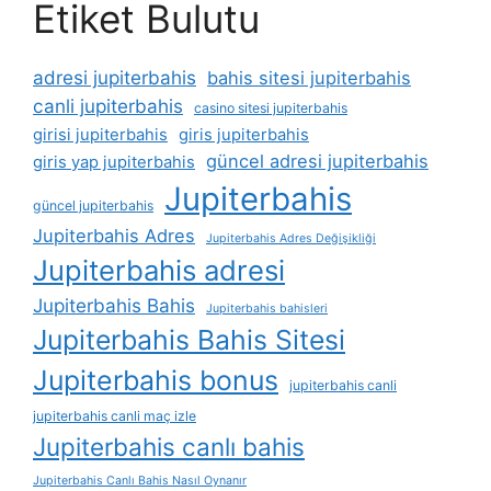
Etiket Bulutu
adresi jupiterbahis
bahis sitesi jupiterbahis
canli jupiterbahis
casino sitesi jupiterbahis
girisi jupiterbahis
giris jupiterbahis
güncel adresi jupiterbahis
giris yap jupiterbahis
Jupiterbahis
güncel jupiterbahis
Jupiterbahis Adres
Jupiterbahis Adres Değişikliği
Jupiterbahis adresi
Jupiterbahis Bahis
Jupiterbahis bahisleri
Jupiterbahis Bahis Sitesi
Jupiterbahis bonus
jupiterbahis canli
jupiterbahis canli maç izle
Jupiterbahis canlı bahis
Jupiterbahis Canlı Bahis Nasıl Oynanır