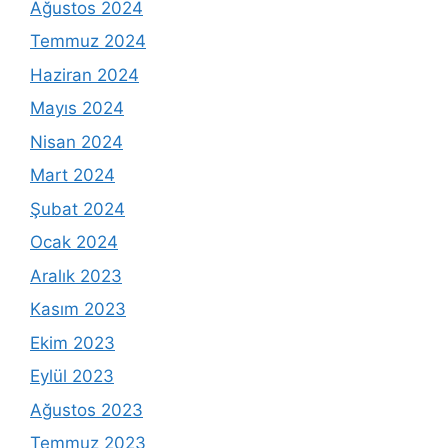
Ağustos 2024
Temmuz 2024
Haziran 2024
Mayıs 2024
Nisan 2024
Mart 2024
Şubat 2024
Ocak 2024
Aralık 2023
Kasım 2023
Ekim 2023
Eylül 2023
Ağustos 2023
Temmuz 2023