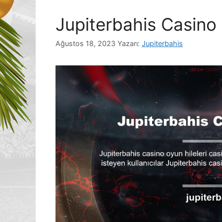
Jupiterbahis Casino 
Ağustos 18, 2023
Yazarı:
Jupiterbahis