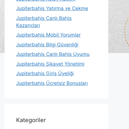
Jupiterbahis Yatırma ve Çekme
Jupiterbahis Canlı Bahis
Kazançları
Jupiterbahis Mobil Yorumlar
Jupiterbahis Bilgi Güvenliği
Jupiterbahis Canlı Bahis Uyumu
Jupiterbahis Şikayet Yönetimi
Jupiterbahis Giriş Üyeliği
Jupiterbahis Ücretsiz Bonusları
Kategoriler