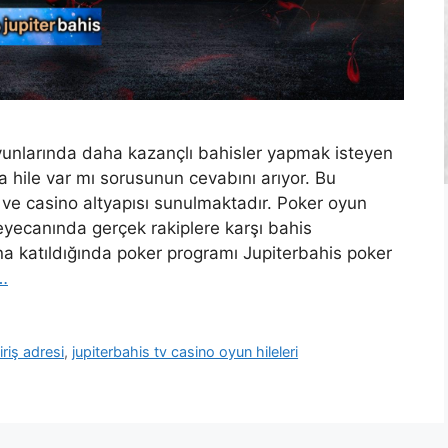
oyunlarında daha kazançlı bahisler yapmak isteyen
a hile var mı sorusunun cevabını arıyor. Bu
 ve casino altyapısı sunulmaktadır. Poker oyun
heyecanında gerçek rakiplere karşı bahis
na katıldığında poker programı Jupiterbahis poker
…
iriş adresi
,
jupiterbahis tv casino oyun hileleri