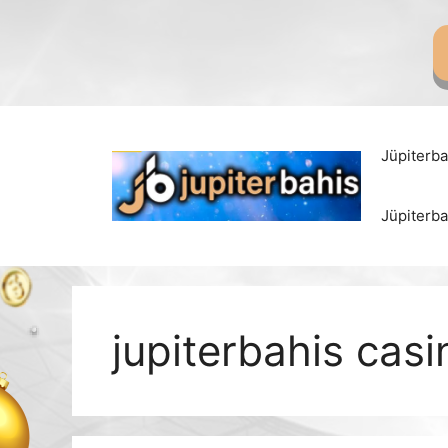
İçeriğe
atla
Jüpiterba
Jüpiterba
jupiterbahis casi