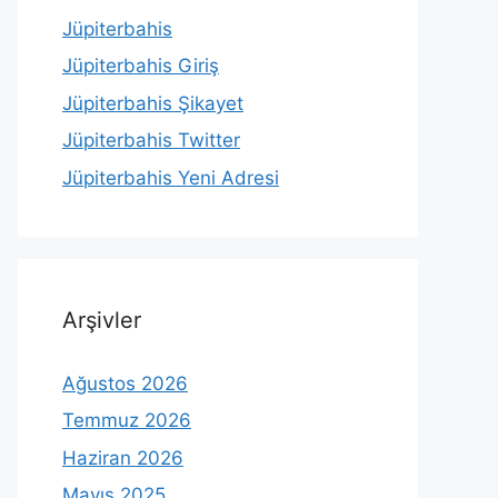
Jüpiterbahis
Jüpiterbahis Giriş
Jüpiterbahis Şikayet
Jüpiterbahis Twitter
Jüpiterbahis Yeni Adresi
Arşivler
Ağustos 2026
Temmuz 2026
Haziran 2026
Mayıs 2025