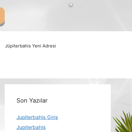
Jüpiterbahis Yeni Adresi
Son Yazılar
Jupiterbahis Giriş
Jupiterbahis