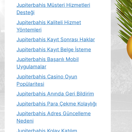
Jupiterbahis Müşteri Hizmetleri
Desteği
Jupiterbahis Kaliteli Hizmet
Yöntemleri
Jupiterbahis Kayıt Sonrası Haklar
Jupiterbahis Kayıt Belge İsteme
Jupiterbahis Başarılı Mobil
Uygulamalar
Jupiterbahis Casino Oyun
Popülaritesi
Jupiterbahis Anında Geri Bildirim
Jupiterbahis Para Çekme Kolaylığı
Jupiterbahis Adres Güncelleme
Nedeni
Jupiterbahis Kolay Katılım