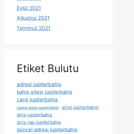
Eylül 2021
Ağustos 2021
Temmuz 2021
Etiket Bulutu
adresi jupiterbahis
bahis sitesi jupiterbahis
canli jupiterbahis
girisi jupiterbahis
casino sitesi jupiterbahis
giris jupiterbahis
giris yap jupiterbahis
güncel adresi jupiterbahis