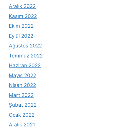
Aralık 2022
Kasım 2022
Ekim 2022
Eylül 2022
Ağustos 2022
Temmuz 2022
Haziran 2022
Mayıs 2022
Nisan 2022
Mart 2022
Şubat 2022
Ocak 2022
Aralık 2021