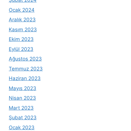
Şubat 2024
Ocak 2024
Aralık 2023
Kasım 2023
Ekim 2023
Eylül 2023
Ağustos 2023
Temmuz 2023
Haziran 2023
Mayıs 2023
Nisan 2023
Mart 2023
Şubat 2023
Ocak 2023