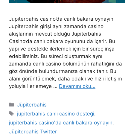
Jupiterbahis casino’da canlı bakara oynayın
Jupiterbahis girişi aynı zamanda casino
akışlarının mevcut olduğu Jupiterbahis
Casino’da canlı bakara oyununu da içerir. Bu
yapı ve destekle ilerlemek için bir süreç inşa
edebilirsiniz. Bu süreci oluşturmak aynı
zamanda canlı casino bölümünün rahatlığını da
göz önünde bulundurmanıza olanak tanır. Bu
alanı görüntülemek, daha odaklı ve hızlı iletişim
yoluyla ilerlemeye …
Devamını oku…
Kategoriler
Jüpiterbahis
Etiketler
jupiterbahis canlı casino desteği
,
jupiterbahis casino'da canlı bakara oynayın
,
Jüpiterbahis Twitter