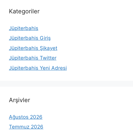
Kategoriler
Jüpiterbahis
Jüpiterbahis Giriş
Jüpiterbahis Şikayet
Jüpiterbahis Twitter
Jüpiterbahis Yeni Adresi
Arşivler
Ağustos 2026
Temmuz 2026