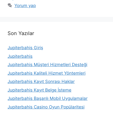
Yorum yap
Son Yazılar
Jupiterbahis Giriş
Jupiterbahis
Jupiterbahis Müşteri Hizmetleri Desteği
Jupiterbahis Kaliteli Hizmet Yöntemleri
Jupiterbahis Kayıt Sonrası Haklar
Jupiterbahis Kayıt Belge İsteme
Jupiterbahis Başarılı Mobil Uygulamalar
Jupiterbahis Casino Oyun Popülaritesi