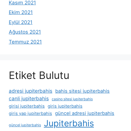
Kasım 2021
Ekim 2021
Eylül 2021
Ağustos 2021
Temmuz 2021
Etiket Bulutu
adresi jupiterbahis
bahis sitesi jupiterbahis
canli jupiterbahis
casino sitesi jupiterbahis
girisi jupiterbahis
giris jupiterbahis
güncel adresi jupiterbahis
giris yap jupiterbahis
Jupiterbahis
güncel jupiterbahis