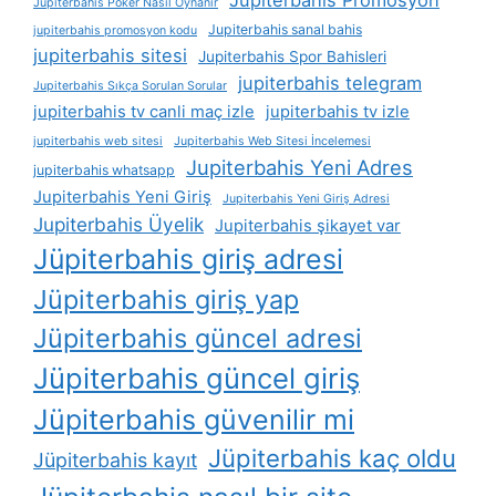
Jupiterbahis Poker Nasıl Oynanır
Jupiterbahis sanal bahis
jupiterbahis promosyon kodu
jupiterbahis sitesi
Jupiterbahis Spor Bahisleri
jupiterbahis telegram
Jupiterbahis Sıkça Sorulan Sorular
jupiterbahis tv canli maç izle
jupiterbahis tv izle
jupiterbahis web sitesi
Jupiterbahis Web Sitesi İncelemesi
Jupiterbahis Yeni Adres
jupiterbahis whatsapp
Jupiterbahis Yeni Giriş
Jupiterbahis Yeni Giriş Adresi
Jupiterbahis Üyelik
Jupiterbahis şikayet var
Jüpiterbahis giriş adresi
Jüpiterbahis giriş yap
Jüpiterbahis güncel adresi
Jüpiterbahis güncel giriş
Jüpiterbahis güvenilir mi
Jüpiterbahis kaç oldu
Jüpiterbahis kayıt