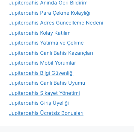
Jupiterbahis Anında Geri Bildirim
Jupiterbahis Para Çekme Kolaylığı
Jupiterbahis Adres Güncelleme Nedeni
Jupiterbahis Kolay Katılım
Jupiterbahis Yatırma ve Çekme
Jupiterbahis Canlı Bahis Kazançları
Jupiterbahis Mobil Yorumlar
Jupiterbahis Bilgi Güvenliği
Jupiterbahis Canlı Bahis Uyumu
Jupiterbahis Şikayet Yönetimi
Jupiterbahis Giriş Üyeliği
Jupiterbahis Ücretsiz Bonusları