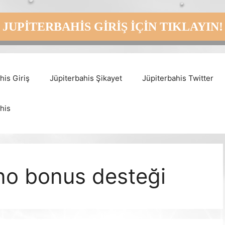
JUPİTERBAHİS GİRİŞ İÇİN TIKLAYIN!
his Giriş
Jüpiterbahis Şikayet
Jüpiterbahis Twitter
his
ino bonus desteği