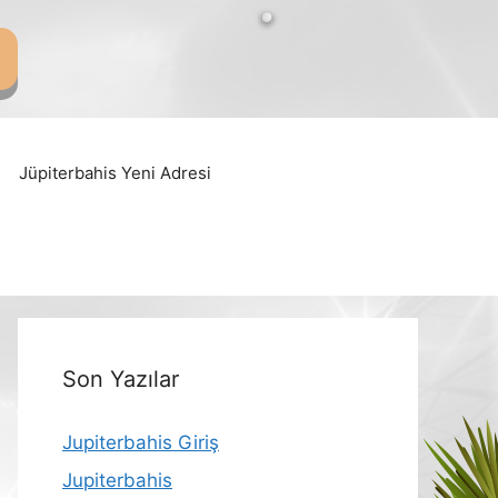
Jüpiterbahis Yeni Adresi
Son Yazılar
Jupiterbahis Giriş
Jupiterbahis