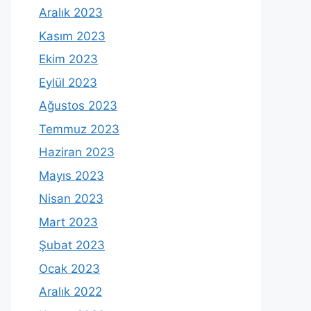
Aralık 2023
Kasım 2023
Ekim 2023
Eylül 2023
Ağustos 2023
Temmuz 2023
Haziran 2023
Mayıs 2023
Nisan 2023
Mart 2023
Şubat 2023
Ocak 2023
Aralık 2022