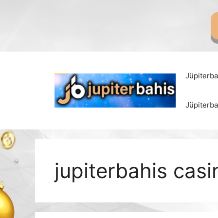
İçeriğe
atla
Jüpiterba
Jüpiterba
jupiterbahis cas