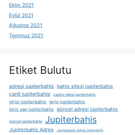
Ekim 2021
Eylül 2021
Ağustos 2021
Temmuz 2021
Etiket Bulutu
adresi jupiterbahis
bahis sitesi jupiterbahis
canli jupiterbahis
casino sitesi jupiterbahis
girisi jupiterbahis
giris jupiterbahis
güncel adresi jupiterbahis
giris yap jupiterbahis
Jupiterbahis
güncel jupiterbahis
Jupiterbahis Adres
Jupiterbahis Adres Değişikliği