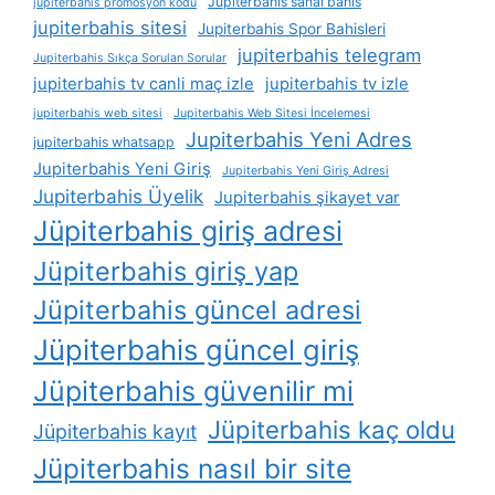
Jupiterbahis sanal bahis
jupiterbahis promosyon kodu
jupiterbahis sitesi
Jupiterbahis Spor Bahisleri
jupiterbahis telegram
Jupiterbahis Sıkça Sorulan Sorular
jupiterbahis tv canli maç izle
jupiterbahis tv izle
jupiterbahis web sitesi
Jupiterbahis Web Sitesi İncelemesi
Jupiterbahis Yeni Adres
jupiterbahis whatsapp
Jupiterbahis Yeni Giriş
Jupiterbahis Yeni Giriş Adresi
Jupiterbahis Üyelik
Jupiterbahis şikayet var
Jüpiterbahis giriş adresi
Jüpiterbahis giriş yap
Jüpiterbahis güncel adresi
Jüpiterbahis güncel giriş
Jüpiterbahis güvenilir mi
Jüpiterbahis kaç oldu
Jüpiterbahis kayıt
Jüpiterbahis nasıl bir site