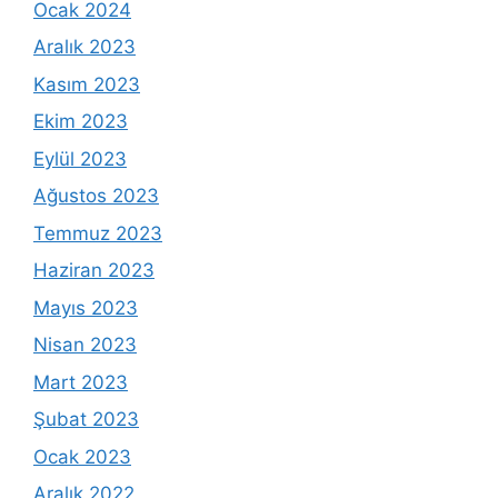
Ocak 2024
Aralık 2023
Kasım 2023
Ekim 2023
Eylül 2023
Ağustos 2023
Temmuz 2023
Haziran 2023
Mayıs 2023
Nisan 2023
Mart 2023
Şubat 2023
Ocak 2023
Aralık 2022