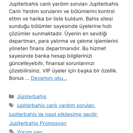
Jupiterbahis canlı yardım soruları Jupiterbahis
Canlı Yardım sorularını ve bölümlerini kontrol
ettim ve harika bir liste buldum. Bahis sitesi
sunduğu bölümler sayesinde üyelerine hızlı
çözümler sunmaktadır. Üyenin en sevdiği
departman, para yatırma ve çekme işlemlerini
yöneten finans departmanıdır. Bu hizmet
sayesinde banka hesap bilgilerinizi
güncelleyebilir, finansal sorunlarınızı
çözebilirsiniz. VIP üyeler için başka bir özellik.
Bonus …
Devamını oku…
Kategoriler
Jüpiterbahis
Etiketler
jupiterbahis canlı yardım soruları
,
jupiterbahis i̇le nasıl etkileşime geçilir
,
Jupiterbahis Promosyon
Yorum yap