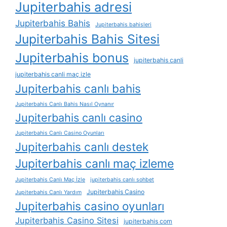
Jupiterbahis adresi
Jupiterbahis Bahis
Jupiterbahis bahisleri
Jupiterbahis Bahis Sitesi
Jupiterbahis bonus
jupiterbahis canli
jupiterbahis canli maç izle
Jupiterbahis canlı bahis
Jupiterbahis Canlı Bahis Nasıl Oynanır
Jupiterbahis canlı casino
Jupiterbahis Canlı Casino Oyunları
Jupiterbahis canlı destek
Jupiterbahis canlı maç izleme
Jupiterbahis Canlı Maç İzle
jupiterbahis canlı sohbet
Jupiterbahis Casino
Jupiterbahis Canlı Yardım
Jupiterbahis casino oyunları
Jupiterbahis Casino Sitesi
jupiterbahis com